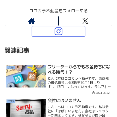
ココカラ不動産をフォローする
関連記事
フリーターからでもお金持ちにな
ブログ
れる時代！？
こんにちはココカラ不動産です。東京都
の最低賃金は令和5年10月1日より
「1,113円」になっています。今は正社
員でなくても年収300万円〜400万円稼げ
2024.06.22
る時代になっているので、フリーターか
らでもお金持ちになることはそんなに難
会社にはいません
ブログ
しくないと思って...
こんにちはココカラ不動産です。私は会
社に『ほぼ』いません。会社はシャッタ
ーが閉まってます。なぜならお問い合わ