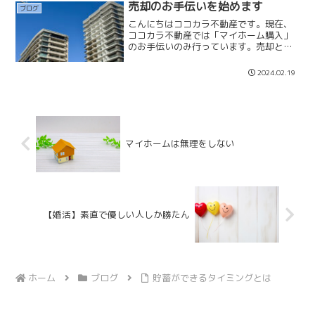
性の方が頑固な方が多く、...
売却のお手伝いを始めます
ブログ
こんにちはココカラ不動産です。現在、
ココカラ不動産では「マイホーム購入」
のお手伝いのみ行っています。売却と賃
貸は行っていません。今夏から「売却」
のお手伝いも行っていきたいと考えてい
2024.02.19
ます。「ココカラ不動産阿佐ヶ谷パール
センター店」のオープンの...
マイホームは無理をしない
【婚活】素直で優しい人しか勝たん
ホーム
ブログ
貯蓄ができるタイミングとは