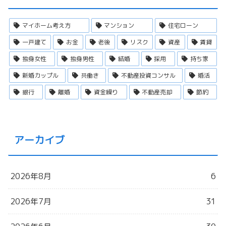
マイホーム考え方
マンション
住宅ローン
一戸建て
お金
老後
リスク
資産
賃貸
独身女性
独身男性
結婚
採用
持ち家
新婚カップル
共働き
不動産投資コンサル
婚活
銀行
離婚
資金繰り
不動産売却
節約
アーカイブ
2026年8月
6
2026年7月
31