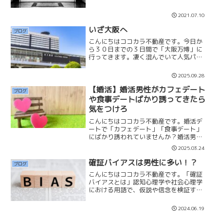
せいただいたお客さまの物件を探しまく
ってるからです。？？お客さまの希望エ
2021.07.10
リアや種別をお聞きし、希望に当てはま
る物件を洗い出し、私の目...
いざ大阪へ
ブログ
こんにちはココカラ不動産です。今日か
ら３０日までの３日間で「大阪万博」に
行ってきます。凄く混んでいて人気パビ
リオンは数時間も並ばなければいけない
と聞いていて少し不安はありますが、楽
2025.09.28
しんできたいと思います。会社経営は好
きでやっていることですが...
【婚活】婚活男性がカフェデート
ブログ
や食事デートばかり誘ってきたら
気をつけろ
こんにちはココカラ不動産です。婚活デ
ートで「カフェデート」「食事デート」
にばかり誘われていませんか？婚活男性
が貴方にカフェデートや食事デートばか
2025.03.24
り誘ってくるなら、交際が上手くいかな
いかもしれません。それは男性は複数交
確証バイアスは男性に多い！？
ブログ
際もしくは貴方にあまり気...
こんにちはココカラ不動産です。「確証
バイアスとは」認知心理学や社会心理学
における用語で、仮説や信念を検証する
際にそれを支持する情報ばかりを集め、
反証する情報を無視または集めようとし
2024.06.19
ない傾向のこと男性と女性を比べると男