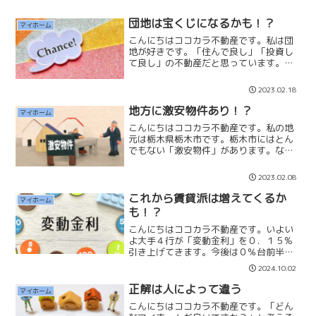
団地は宝くじになるかも！？
マイホーム
こんにちはココカラ不動産です。私は団
地が好きです。「住んで良し」「投資し
て良し」の不動産だと思っています。価
格は安くて、間取りも広く、リフォーム
をすればキレイに住むことができます。
2023.02.18
キレイにして1,000万円以内で住めれ
ば、賃貸より良いのでは...
地方に激安物件あり！？
マイホーム
こんにちはココカラ不動産です。私の地
元は栃木県栃木市です。栃木市にはとん
でもない「激安物件」があります。なん
と新築戸建が1,199万円です。土地面積
は約203㎡、建物面積は約100㎡です。い
2023.02.08
くら地方でも安過ぎです。不動産価格は
高騰しています...
これから賃貸派は増えてくるか
マイホーム
も！？
こんにちはココカラ不動産です。いよい
よ大手４行が「変動金利」を０．１５%
引き上げてきます。今後は０％台前半だ
った金利が１%程度まで上昇するのかも
2024.10.02
しれません。私はこれから「賃貸派」の
方が増えてくると思っています。それ
正解は人によって違う
マイホーム
は、昨今の不動産相場の上昇...
こんにちはココカラ不動産です。「どん