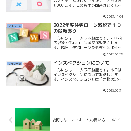
なマイホームが良いですか？」と考える
と思います。この質問の回答はとても難
しく、一概には言えないところがありま
す。 私がお客様に提案するときは色々
2023.11.04
とヒアリングをしています。「世帯年
収」「夫婦の働き方」「休日...
2022年度住宅ローン減税で１つ
マイホーム
の朗報あり
こんにちはココカラ不動産です。2022年
度以降の住宅ローン減税が改正されま
す。現在、住宅ローンが低金利によるこ
とで『逆ザヤ』になっていることから改
2022.01.28
正されることになりました。※逆ザ
ヤ・・金利より控除率の方が高い為、支
インスペクションについて
マイホーム
払う金利より戻ってくる税金...
こんにちはココカラ不動産です。本日は
インスペクションについてお話ししま
す。インスペクションとは「建物状況調
査」「住宅診断」とされており、建築士
の資格をもつ専門の検査員が第三者的な
2022.07.31
立場で劣化の状況や欠陥の有無を調べま
す。もし中古戸建の購入を検...
後悔しないマイホームの買い方について