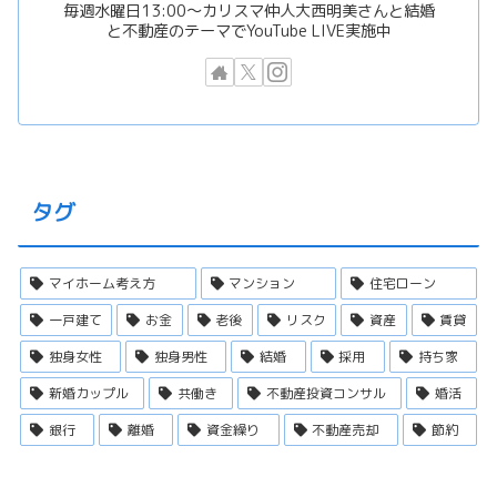
毎週水曜日13:00〜カリスマ仲人大西明美さんと結婚
と不動産のテーマでYouTube LIVE実施中
タグ
マイホーム考え方
マンション
住宅ローン
一戸建て
お金
老後
リスク
資産
賃貸
独身女性
独身男性
結婚
採用
持ち家
新婚カップル
共働き
不動産投資コンサル
婚活
銀行
離婚
資金繰り
不動産売却
節約