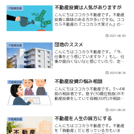
暮らすうえでは必要だと思っています。
年金受給額は15万円〜2...
不動産投資は人気がありますが
不動産投資
こんにちはココカラ不動産です。不動産
投資に興味のある方が多いですね。ココ
カラ不動産の『ココカラ大家さん』のお
問い合わせが大変多いです。また不動産
の検索をしていますのでGoogleの広告や
2021.06.30
Instagramの広告で投資会社の広告がよ
くでてきま...
団地のススメ
不動産投資
こんにちはココカラ不動産です。「今、
仕事をどう感じていますか？」もし、仕
事が面白くないなと感じていたり、定年
まで続けなければいけないのかと憂うつ
に思っているのなら「団地投資」をお勧
2025.08.18
めします。小さな投資額で始められて、
少し勉強すれば、ほとんど...
不動産投資の悩み相談
不動産投資
こんにちはココカラ不動産です。3～4年
前の相談者です。息子(30歳位独身)が不
動産投資をしていて母親(60代)が相談に
いらした話です。母親は青ざめた様子で
『今後どうしたら良いのかアドバイスを
2021.08.26
いただきたい』詳しく内容をお聞きする
と息子が都内の...
不動産を人生の味方にする
不動産投資
こんにちはココカラ不動産です。不動産
を「負動産」だと思っている方もいま