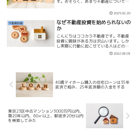
す。おそらく、あまり不動産についての
勉強もせず、誰かよくわからない方が言
っているネット情報を鵜呑みしてしまっ
2025.02.20
ているのだと思っています。このような
情報を信じてしまう方は、と...
なぜ不動産投資を始められないの
不動産投資
か
こんにちはココカラ不動産です。不動産
投資に興味がある方は沢山います。しか
し実際に行動に起こせている人はどの位
いるのでしょうか。「なぜ不動産投資を
2022.09.03
始められないのか？」について話したい
と思います。株式投資と不動産投資の大
きな違いは必要な資金です...
40歳マイホーム購入の住宅ローンは35年
返済で組み、25年返済額の入金をする
東京23区中古マンション3000万円以内、
築20年以内、60㎡以上、駅徒歩20分以内
を検索してみた