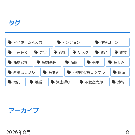
タグ
マイホーム考え方
マンション
住宅ローン
一戸建て
お金
老後
リスク
資産
賃貸
独身女性
独身男性
結婚
採用
持ち家
新婚カップル
共働き
不動産投資コンサル
婚活
銀行
離婚
資金繰り
不動産売却
節約
アーカイブ
2026年8月
8