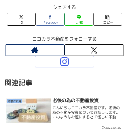
シェアする
X
Facebook
LINE
コピー
ココカラ不動産をフォローする
関連記事
老後の為の不動産投資
不動産投資
こんにちはココカラ不動産です。老後の
為の不動産投資についてお話しします。
このようなお題にすると「怪しい不動産
投資業者」の謳い文句みたいですが、老
後に年金の他に収入があることは豊かに
2022.04.30