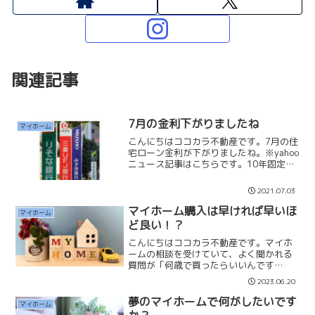
関連記事
7月の金利下がりましたね
マイホーム
こんにちはココカラ不動産です。7月の住
宅ローン金利が下がりましたね。※yahoo
ニュース記事はこちらです。10年固定金
利で0.5％が出てきましたか…私はマイホ
ームを20年位前に1.9％で借りて、12年
2021.07.03
前に0.975％に借り換えし、現在も返済...
マイホーム購入は早ければ早いほ
マイホーム
ど良い！？
こんにちはココカラ不動産です。マイホ
ームの相談を受けていて、よく聞かれる
質問が「何歳で買ったらいいんです
か？」という質問です。私はマイホーム
2023.06.20
が欲しいと思ったら、その時が「買い
時」で、20代でも独身でも購入するべき
夢のマイホームで何がしたいです
マイホーム
だと思っています。マイホーム...