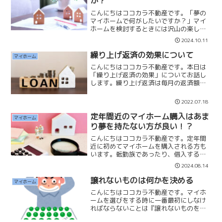
か？
こんにちはココカラ不動産です。「夢の
マイホームで何がしたいですか？」マイ
ホームを検討するときには沢山の楽しい
ことを想像しながら探されると思いま
2024.10.11
す。☑広いリビングで生活したい☑新し
いキッチンで料理がしたい☑大きな湯船
繰り上げ返済の効果について
マイホーム
に入りたい☑庭でワンちゃん...
こんにちはココカラ不動産です。本日は
「繰り上げ返済の効果」についてお話し
します。繰り上げ返済は毎月の返済額と
は別にまとまった額を返済します。返済
は全て元本に充てられるため、その分の
2022.07.18
支払い利息が消え、総支払額を効果的に
減らすことができます。【...
定年間近のマイホーム購入はあま
マイホーム
り夢を持たない方が良い！？
こんにちはココカラ不動産です。定年間
近に初めてマイホームを購入される方も
います。転勤族であったり、借入するの
が嫌いで退職金と預貯金を合わせて購入
2024.08.14
したいという方もいます。私は定年間近
や65歳超えてからマイホームを購入する
譲れないものは何かを決める
マイホーム
のなら「あまり夢を持た...
こんにちはココカラ不動産です。マイホ
ームを選びをする時に一番最初にしなけ
ればならないことは『譲れないものを決
める』です。マイホーム選びに迷われて