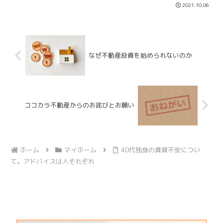
いる方の特徴として『希望や夢』と『現
2021.10.06
実の予算』に大きな乖離があるからで
す。まずは本当に譲れないの...
なぜ不動産投資を始められないのか
ココカラ不動産からのお詫びとお願い
ホーム
マイホーム
40代独身の賃貸不安につい
て。アドバイスは人それぞれ