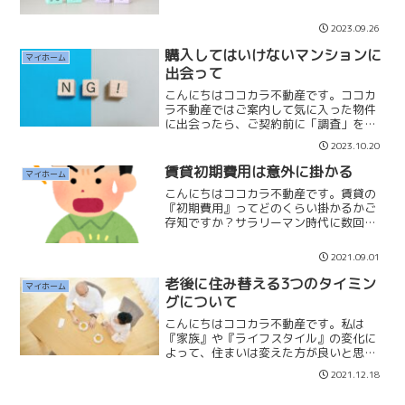
「とくに心配なのは、老後の住まいの問
題。総務省の調査によれば、日本人の持
2023.09.26
ち家率は6割を超えますが、独身者の非持
家率は全世代の平均で67...
購入してはいけないマンションに
マイホーム
出会って
こんにちはココカラ不動産です。ココカ
ラ不動産ではご案内して気に入った物件
に出会ったら、ご契約前に「調査」をし
ます。マンションの場合は「長期修繕計
2023.10.20
画」「理事会議事録」「総会議事録」を
確認いたします。現在、マンション内に
賃貸初期費用は意外に掛かる
マイホーム
トラブルがないか直近5〜...
こんにちはココカラ不動産です。賃貸の
『初期費用』ってどのくらい掛かるかご
存知ですか？サラリーマン時代に数回賃
貸に住んだことがありますが、会社に契
約金や家賃補助を負担していただいてい
2021.09.01
ましたので大変さがわかっていませんで
した。また私は売買を専門...
老後に住み替える3つのタイミン
マイホーム
グについて
こんにちはココカラ不動産です。私は
『家族』や『ライフスタイル』の変化に
よって、住まいは変えた方が良いと思っ
ています。『人生100年時代』を迎え
2021.12.18
て、老後に住み替えをすることで、より
楽しく過ごせると思っています。本日は