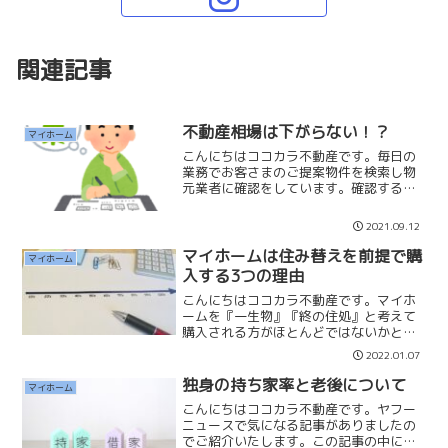
関連記事
不動産相場は下がらない！？
マイホーム
こんにちはココカラ不動産です。毎日の
業務でお客さまのご提案物件を検索し物
元業者に確認をしています。確認すると
『契約予定です』『申込が2件入ってま
す』『内見予定が7件入ってます』と言わ
2021.09.12
れることがあります。特に一等地と呼ば
れるエリア、人気駅はそ...
マイホームは住み替えを前提で購
マイホーム
入する3つの理由
こんにちはココカラ不動産です。マイホ
ームを『一生物』『終の住処』と考えて
購入される方がほとんどではないかと思
います。『長期優良住宅』など品質の良
2022.01.07
いマイホームが販売されることで、一生
住むことが『あたりまえ』に考えてしま
独身の持ち家率と老後について
マイホーム
うかもしれません。しかし...
こんにちはココカラ不動産です。ヤフー
ニュースで気になる記事がありましたの
でご紹介いたします。この記事の中に