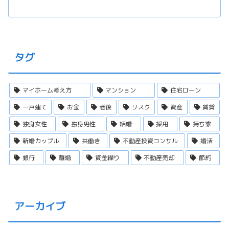
タグ
マイホーム考え方
マンション
住宅ローン
一戸建て
お金
老後
リスク
資産
賃貸
独身女性
独身男性
結婚
採用
持ち家
新婚カップル
共働き
不動産投資コンサル
婚活
銀行
離婚
資金繰り
不動産売却
節約
アーカイブ