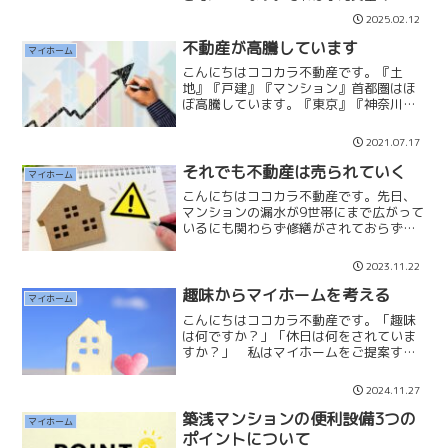
預金」を厚くしておいた方が破綻しづら
2025.02.12
くなるからです。「借金を怖がる必要は
ありません」それよりも現預金が少なく
不動産が高騰しています
マイホーム
なってしまう方が不安を感...
こんにちはココカラ不動産です。『土
地』『戸建』『マンション』首都圏はほ
ぼ高騰しています。『東京』『神奈川』
『埼玉』『千葉』の東京通勤圏エリアは
特にすごいですね。さらに品薄状態に感
2021.07.17
じます。1年～2年位前は市場に沢山販売
物件がありましたが少なく...
それでも不動産は売られていく
マイホーム
こんにちはココカラ不動産です。先日、
マンションの漏水が9世帯にまで広がって
いるにも関わらず修繕がされておらず、
尚且つ修繕積立金の値上げが総会で通ら
ず、予定通りに大規模修繕が行われてい
2023.11.22
ないマンションが販売されています。
「この部屋に漏水がないの...
趣味からマイホームを考える
マイホーム
こんにちはココカラ不動産です。「趣味
は何ですか？」「休日は何をされていま
すか？」 私はマイホームをご提案する
前に必ず趣味や休日の過ごし方など、婚
活のお見合いで話されるようなことをお
2024.11.27
聞きしています。お客様からすれば「何
のこと？」と思われるかも...
築浅マンションの便利設備3つの
マイホーム
ポイントについて