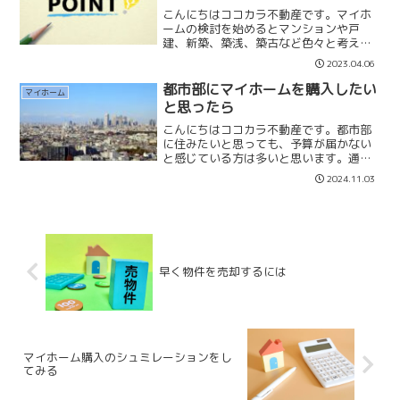
こんにちはココカラ不動産です。マイホ
ームの検討を始めるとマンションや戸
建、新築、築浅、築古など色々と考える
と思います。外観やエントランスの豪華
2023.04.06
さやリフォームなしでの入居可能な10年
以内の築浅マンションを選択される方も
都市部にマイホームを購入したい
マイホーム
多いのではないでしょうか...
と思ったら
こんにちはココカラ不動産です。都市部
に住みたいと思っても、予算が届かない
と感じている方は多いと思います。通勤
も毎日あるので郊外には行きたくない…
2024.11.03
その場合どうしたら良いのか…私なら都
市部で一等地の「築古戸建て」を購入し
ます。そして１０年後に売...
早く物件を売却するには
マイホーム購入のシュミレーションをし
てみる