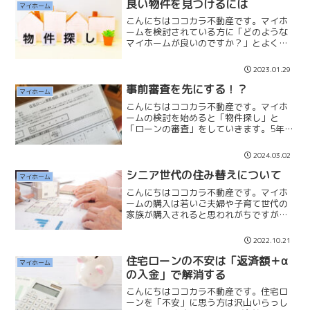
ていく考えを持つのでしょ...
良い物件を見つけるには
マイホーム
こんにちはココカラ不動産です。マイホ
ームを検討されている方に「どのような
マイホームが良いのですか？」とよく聞
かれます。私は住み心地がよく、便利な
環境で、資産性のある物件が良い物件だ
2023.01.29
とご説明しています。SUUMOやHOME'S
など、不動産サイ...
事前審査を先にする！？
マイホーム
こんにちはココカラ不動産です。マイホ
ームの検討を始めると「物件探し」と
「ローンの審査」をしていきます。5年位
前なら、物件を見学して気に入った物件
を見つけてから「事前審査」をお願いし
2024.03.02
ています。物件を見つけてから事前審査
をしていた理由は「2つ」...
シニア世代の住み替えについて
マイホーム
こんにちはココカラ不動産です。マイホ
ームの購入は若いご夫婦や子育て世代の
家族が購入されると思われがちですが、
シニア世代でも住み替えをされているご
夫婦は沢山いらっしゃいます。それはラ
2022.10.21
イフステージの変化によって、生活スタ
イルが変わり、住まいも変...
住宅ローンの不安は「返済額＋α
マイホーム
の入金」で解消する
こんにちはココカラ不動産です。住宅ロ
ーンを「不安」に思う方は沢山いらっし