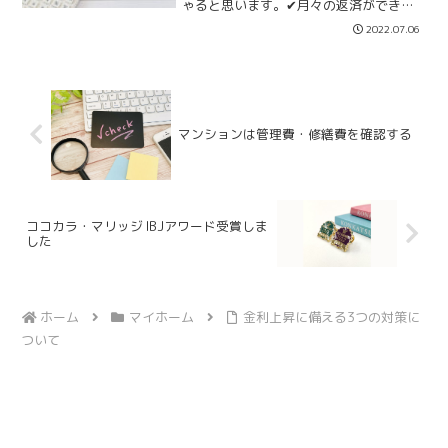
ゃると思います。✔月々の返済ができる
かな？✔35年返済で老後大丈夫かな？✔
2022.07.06
収入が下がらないかな？など不安に思う
ことを言ったら切りがありません。住宅
ローンの不安は「返済額...
マンションは管理費・修繕費を確認する
ココカラ・マリッジ IBJアワード受賞しま
した
ホーム
マイホーム
金利上昇に備える3つの対策に
ついて