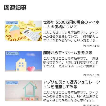
関連記事
世帯年収500万円の場合のマイホ
マイホーム
ームの価格について
こんにちはココカラ不動産です。マイホ
ーム価格が高騰していて、「何を購入し
ていいかわからない」という方もいらっ
しゃると思います。私は世帯年収の
2023.04.12
「25%以内」の支払いが良いと考えてい
ます。【マンションの場合】500万円
趣味からマイホームを考える
マイホーム
✕25%＝125万円(月々...
こんにちはココカラ不動産です。「趣味
は何ですか？」「休日は何をされていま
すか？」 私はマイホームをご提案する
前に必ず趣味や休日の過ごし方など、婚
活のお見合いで話されるようなことをお
2024.11.27
聞きしています。お客様からすれば「何
のこと？」と思われるかも...
アプリを使って返済シュミレーシ
マイホーム
ョンを確認してみる
こんにちはココカラ不動産です。マイホ
ームの検討を始めると、月々の返済がど
の位になるのか気になると思います。た
だ不動産業者の営業マンや銀行員に聞き
2022.10.26