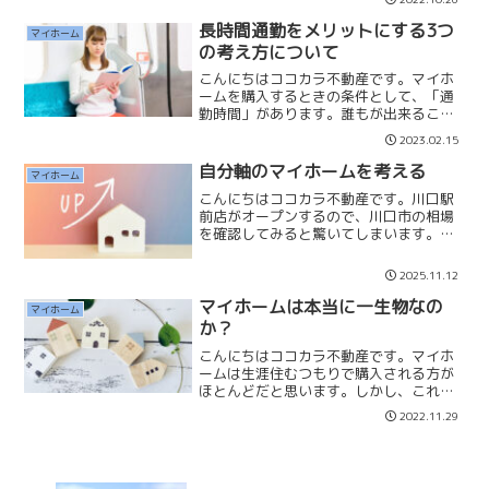
に行くと個人情報を伝えたり、営業され
たりするので面倒だと感じます。簡単に
長時間通勤をメリットにする3つ
マイホーム
概算の返済計画を確認する...
の考え方について
こんにちはココカラ不動産です。マイホ
ームを購入するときの条件として、「通
勤時間」があります。誰もが出来ること
なら通勤時間は短い方が良いと考えます
2023.02.15
が、予算の関係で希望通りにはいかない
こともあるでしょう。私はサラリーマン
自分軸のマイホームを考える
マイホーム
時代に「電車時間1時間4...
こんにちはココカラ不動産です。川口駅
前店がオープンするので、川口市の相場
を確認してみると驚いてしまいます。川
口駅徒歩圏ではマンションも戸建ても
「１億円」を超えるものがあります。土
2025.11.12
地の広いものでは２億円以上のものもあ
ります。私はサラリーマン時...
マイホームは本当に一生物なの
マイホーム
か？
こんにちはココカラ不動産です。マイホ
ームは生涯住むつもりで購入される方が
ほとんどだと思います。しかし、これだ
け多くの中古物件が流通しているという
2022.11.29
ことは「一生物」ではないのです。住み
替え理由については✔子供が独立して二
人になった✔転勤になった...