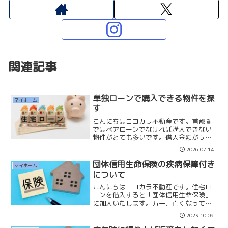
関連記事
単独ローンで購入できる物件を探
マイホーム
す
こんにちはココカラ不動産です。首都圏
ではペアローンでなければ購入できない
物件がとても多いです。借入金額が５千
万円を超えてくると単独ローンで購入す
2026.07.14
るのはとても難しくなってきます。金融
機関にもよりますが、年収７００万円前
団体信用生命保険の疾病保障付き
マイホーム
後で借入できる金額になり...
について
こんにちはココカラ不動産です。住宅ロ
ーンを借入すると「団体信用生命保険」
に加入いたします。万一、亡くなってし
まった場合に住宅ローンが残らない為の
2023.10.09
ものです。現在は亡くなった時の保険だ
けではなく、「疾病保障付き」の団体信