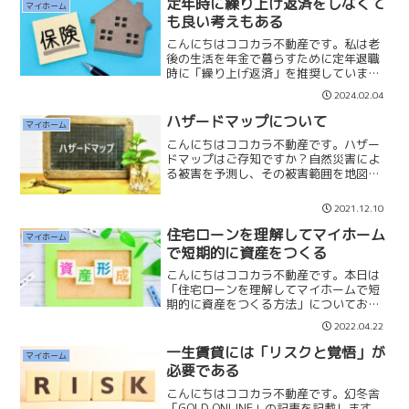
定年時に繰り上げ返済をしなくて
マイホーム
用生命保険があります。疾...
も良い考えもある
こんにちはココカラ不動産です。私は老
後の生活を年金で暮らすために定年退職
時に「繰り上げ返済」を推奨していま
す。完済されたマイホームがあれば、年
2024.02.04
金と少しの貯蓄があれば最低限暮らして
いくことができると考えているからで
ハザードマップについて
マイホーム
す。ただ、住宅ローンには「団...
こんにちはココカラ不動産です。ハザー
ドマップはご存知ですか？自然災害によ
る被害を予測し、その被害範囲を地図化
したもの。地域によって内容は異なりま
すが、・河川の浸水洪水・土砂災害・地
2021.12.10
震災害・火山防災・津波浸水・高潮など
の被害予測地図があります...
住宅ローンを理解してマイホーム
マイホーム
で短期的に資産をつくる
こんにちはココカラ不動産です。本日は
「住宅ローンを理解してマイホームで短
期的に資産をつくる方法」についてお話
しします。現在の住宅ローン金利は0.5％
2022.04.22
前後です。ほぼ無金利と言っても良いで
しょう。さらに、この低金利の中に「団
一生賃貸には「リスクと覚悟」が
マイホーム
体信用生命保険」の保...
必要である
こんにちはココカラ不動産です。幻冬舎
「GOLD ONLINE」の記事を記載します。