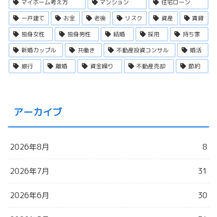
マイホーム考え方
マンション
住宅ローン
一戸建て
お金
老後
リスク
資産
賃貸
独身女性
独身男性
結婚
採用
持ち家
新婚カップル
共働き
不動産投資コンサル
婚活
銀行
離婚
資金繰り
不動産売却
節約
アーカイブ
2026年8月
8
2026年7月
31
2026年6月
30