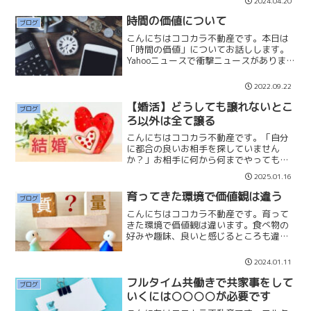
2024.04.20
いと思っています。購入時にあまり住宅
ローンの返済に負担感を感...
時間の価値について
ブログ
こんにちはココカラ不動産です。本日は
「時間の価値」についてお話しします。
Yahooニュースで衝撃ニュースがありまし
たので記事にします。総務省の統計で65
歳から69歳の高齢者の「2人に1人」が働
2022.09.22
いているそうです。もしかしたら、今後
「3人に2人...
【婚活】どうしても譲れないとこ
ブログ
ろ以外は全て譲る
こんにちはココカラ不動産です。「自分
に都合の良いお相手を探していません
か？」お相手に何から何までやってもら
おうしたり、自分の希望を叶えさようと
2025.01.16
したりしてはいけません。パートナーは
あなたの執事や部下ではありません。男
育ってきた環境で価値観は違う
ブログ
性も女性も自分にとって便利...
こんにちはココカラ不動産です。育って
きた環境で価値観は違います。食べ物の
好みや趣味、良いと感じるところも違っ
てきます。 何か決めるときに「質より
量か、量より質か」を選択基準にする人
2024.01.11
も多いと思います。私は育ちが貧しかっ
たからなのか、「質より量...
フルタイム共働きで共家事をして
ブログ
いくには○○○○が必要です