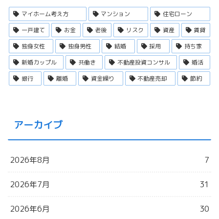
マイホーム考え方
マンション
住宅ローン
一戸建て
お金
老後
リスク
資産
賃貸
独身女性
独身男性
結婚
採用
持ち家
新婚カップル
共働き
不動産投資コンサル
婚活
銀行
離婚
資金繰り
不動産売却
節約
アーカイブ
2026年8月
7
2026年7月
31
2026年6月
30