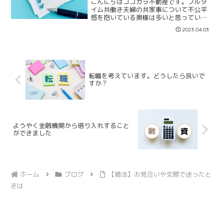
こんにちはココカラ不動産です。フルタ
イム共働き夫婦の共家事について不公平
感を抱いている奥様は多いと思っていま
す。多くの旦那様の家事は「お風呂掃
2023.04.03
除」「ゴミ出し」「食後の洗い物」程度
の家事が多いのではないでしょうか。公
平に家事を分担するには家事...
転職を考えています。どうしたら良いで
すか？
ようやく金融機関から借り入れすること
ができました
ホーム
ブログ
【婚活】お見合いや交際で迷ったと
きは