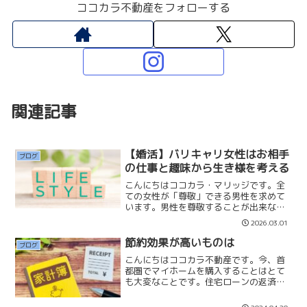
ココカラ不動産をフォローする
関連記事
【婚活】バリキャリ女性はお相手
ブログ
の仕事と趣味から生き様を考える
こんにちはココカラ・マリッジです。全
ての女性が「尊敬」できる男性を求めて
います。男性を尊敬することが出来なけ
れば、交際もすぐに終了してしまいま
2026.03.01
す。特に仕事ができて、高収入なバリキ
ャリ女性のお相手探しは尊敬のハードル
節約効果が高いものは
ブログ
も高くなり難航してしまいま...
こんにちはココカラ不動産です。今、首
都圏でマイホームを購入することはとて
も大変なことです。住宅ローンの返済は
「長期戦」ですので、家計をやりくりし
ながら、節約もしていかなければいけな