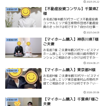
2023.05.22
分譲マンションの購入を検討していまし
た。しかしココカラ不動産にて毎月のラ
【不動産投資コンサル】千葉県Z
お客様の声
ンニングコストについ...
様
お名前Z様年齢30代サービス不動産投資
コンサルエリア埼玉県物件団地不動産投
資のきっかけは何ですか？自分の仕事や
人生の選択肢を広げるために、自動で収
2025.04.03
入が発生する仕組みを作りたいと思って
いたからです。商売のセンスやノウハウ
【マイホーム購入】神奈川県T様
お客様の声
があるわけではないので...
ご夫妻
お名前T様 ご夫妻年齢20代サービスマイ
ホーム探しエリア神奈川県川崎市物件マ
ンションご相談のきっかけは何ですか？2
人ともいずれはマイホームをと考えてい
2024.06.21
たので、賃貸は考えずに結婚を機に新生
活を始めるために購入に踏み切りまし
【マイホーム購入】東京都M様
お客様の声
た。ココカラ不動産を...
お名前M様 ご夫妻年齢30代サービスマイ
ホーム探しエリア東京都東村山市物件戸
建てご相談のきっかけは何ですか？いつ
かはマイホームを購入したいと考えてい
ましたが、子どもが産まれて住んでいた
2026.03.06
賃貸マンションが手狭になったことをき
っかけに本格的に購入...
【マイホーム購入】千葉県F様ご
お客様の声
夫妻