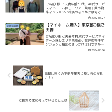
お名前F様 ご夫妻年齢30代、40代サービ
スマイホーム探しエリア千葉県千葉市物
件マンションご相談のきっかけは何です
か？結婚後数年経って生活も落ちつき始
2022.04.27
め、何となく今後の住まいのことを含め
たライフスタイルについて漠然と悩んで
【マイホーム購入】東京都O様ご
お客様の声
いたところ、お世話...
夫妻
お名前O様 ご夫妻年齢30代サービスマイ
ホーム探しエリア東京都小金井市物件マ
ンションご相談のきっかけは何ですか？
結婚後、二人での生活スタイルや必要な
2024.06.06
生活費が分かってきたので、そろそろマ
ンションを購入をしたいなと思っていま
した。また、直近2〜...
売却は近くの不動産業者に預けるのが良
い！？
ご提案で常に考えていることとは