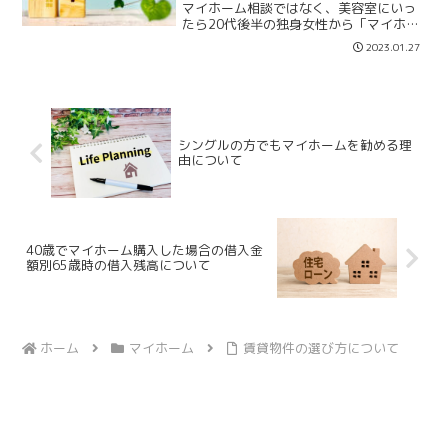
マイホーム相談ではなく、美容室にいっ
たら20代後半の独身女性から「マイホー
ムは買った方がいいですか？」と質問を
2023.01.27
受けました。「何でそう思うの？」と聞
き返したら「家賃もったいないし」「理
想の結婚相手もいないし...
シングルの方でもマイホームを勧める理
由について
40歳でマイホーム購入した場合の借入金
額別65歳時の借入残高について
ホーム
マイホーム
賃貸物件の選び方について