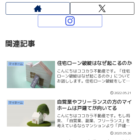
関連記事
住宅ローン破綻はなぜ起こるのか
マイホーム
こんにちはココカラ不動産です。「住宅
ローン破綻はなぜ起こるのか」について
お話しします。住宅ローン破綻をしてし
まうには色々と理由があります。そもそ
も借入額がキャパオーバーであったり、
2022.05.21
転職による収入減少、将来の見通しの甘
さだったり、理由を挙げた...
自営業やフリーランスの方のマイ
マイホーム
ホームは戸建てが向いてる
こんにちはココカラ不動産です。もし将
来、「自営業、副業、フリーランス」を
考えているならマンションより「戸建
て」の方が向いていると思います。今週
2023.05.26
のYouTubeLiveで一昨年マイホーム購入