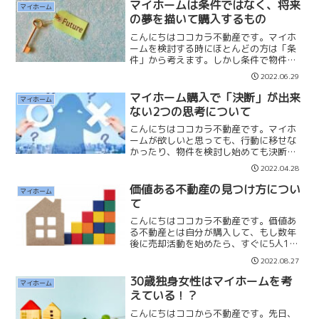
された方からネイル店の開業のご報告を
マイホームは条件ではなく、将来
マイホーム
コメントでいただ...
の夢を描いて購入するもの
こんにちはココカラ不動産です。マイホ
ームを検討する時にほとんどの方は「条
件」から考えます。しかし条件で物件を
探して満足するマイホームが手に入るの
2022.06.29
でしょうか？満足とは生活の充実感で
す。・家族でどんな暮らしがしたいの
マイホーム購入で「決断」が出来
マイホーム
か？・夫婦の趣味や好きなこと...
ない2つの思考について
こんにちはココカラ不動産です。マイホ
ームが欲しいと思っても、行動に移せな
かったり、物件を検討し始めても決断が
出来なくなってしまう方がいらっしゃい
2022.04.28
ます。決断ができなくなってしまう「完
璧」と「不安」の2つの思考についてお伝
価値ある不動産の見つけ方につい
マイホーム
えします。完璧な物件を...
て
こんにちはココカラ不動産です。価値あ
る不動産とは自分が購入して、もし数年
後に売却活動を始めたら、すぐに5人10
人の購入希望者が現れる物件であると私
2022.08.27
は考えています。自分一人が「価値があ
る」と思っていても価値があることには
30歳独身女性はマイホームを考
マイホーム
なりません。多くの人が...
えている！？
こんにちはココから不動産です。先日、