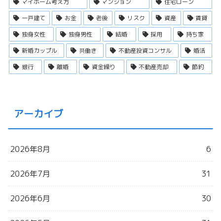
マイホーム考え方
マンション
住宅ローン
一戸建て
お金
老後
リスク
資産
賃貸
独身女性
独身男性
結婚
採用
持ち家
新婚カップル
共働き
不動産投資コンサル
婚活
銀行
離婚
資金繰り
不動産売却
節約
アーカイブ
2026年8月
6
2026年7月
31
2026年6月
30