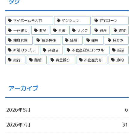
タグ
マイホーム考え方
マンション
住宅ローン
一戸建て
お金
老後
リスク
資産
賃貸
独身女性
独身男性
結婚
採用
持ち家
新婚カップル
共働き
不動産投資コンサル
婚活
銀行
離婚
資金繰り
不動産売却
節約
アーカイブ
2026年8月
6
2026年7月
31