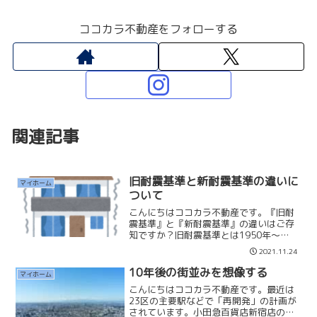
ココカラ不動産をフォローする
関連記事
旧耐震基準と新耐震基準の違いに
マイホーム
ついて
こんにちはココカラ不動産です。『旧耐
震基準』と『新耐震基準』の違いはご存
知ですか？旧耐震基準とは1950年～
1981年5月31日まで基準で『震度5強程
2021.11.24
度』の地震に対してほとんど損傷が生ず
るおそれがないことを検証すれば良く、
10年後の街並みを想像する
マイホーム
それ以上の地震につ...
こんにちはココカラ不動産です。最近は
23区の主要駅などで「再開発」の計画が
されています。小田急百貨店新宿店の建