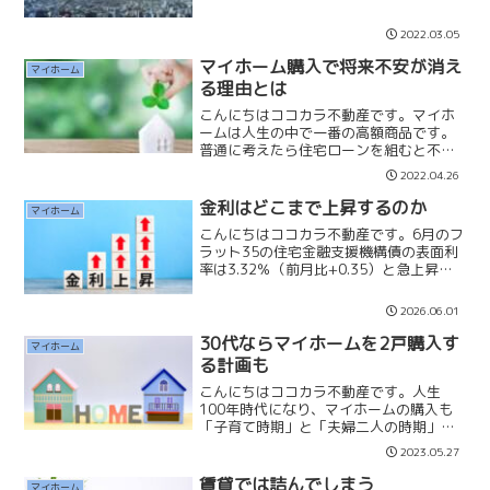
て替え再開発を含む新宿西口地区開発、
また池袋の西武百貨店の親会社であるセ
2022.03.05
ブン&アイ・ホールディングスは百貨店運
営をする、そごう・西...
マイホーム購入で将来不安が消え
マイホーム
る理由とは
こんにちはココカラ不動産です。マイホ
ームは人生の中で一番の高額商品です。
普通に考えたら住宅ローンを組むと不安
になる方も多いと思います。一方で賃貸
2022.04.26
に住み続けて住宅ローンを組まなければ
将来不安がないかといえばそうではな
金利はどこまで上昇するのか
マイホーム
く、老後手前の年齢になれば...
こんにちはココカラ不動産です。6月のフ
ラット35の住宅金融支援機構債の表面利
率は3.32％（前月比+0.35）と急上昇
し、民間金融機関の変動金利も1％を超え
てきています。来年にはフラット35は
2026.06.01
「４％〜５％」になり、民間金融機関の
変動金利は「...
30代ならマイホームを2戸購入す
マイホーム
る計画も
こんにちはココカラ不動産です。人生
100年時代になり、マイホームの購入も
「子育て時期」と「夫婦二人の時期」な
ど、ライフプランの変化に合わせて2度購
2023.05.27
入をする方もいらっしゃいます。子育て
時期には3LDKの広めの部屋に住み、夫婦
賃貸では詰んでしまう
マイホーム