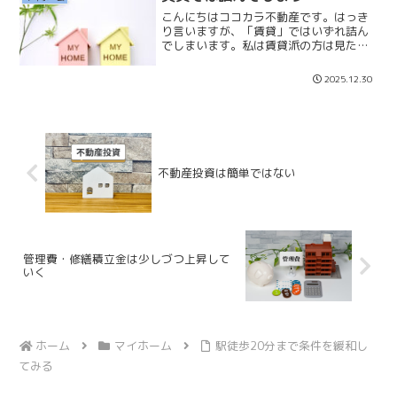
二人になったら広め...
こんにちはココカラ不動産です。はっき
り言いますが、「賃貸」ではいずれ詰ん
でしまいます。私は賃貸派の方は見たく
ない現実を見ないようにしているのだと
思っています。「賃貸派の方は老後の生
2025.12.30
活を考えたことはありますか？」賃貸の
まま５０代、６０代に突入...
不動産投資は簡単ではない
管理費・修繕積立金は少しづつ上昇して
いく
ホーム
マイホーム
駅徒歩20分まで条件を緩和し
てみる