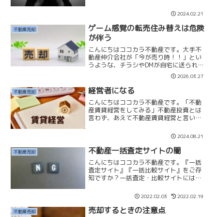
知らないお客様をいいことに巧みに誘導
して利益を貪る仲介業者の「闇」につい
2024.02.21
てお話いたします。不動産を購入する人
は2通りのお客様がいます...
ゲーム感覚の転売住み替えは危険
不動産売却
が伴う
こんにちはココカラ不動産です。大手不
動産仲介会社が「今が売り時！！」とい
うような、チラシやDMが自宅に送られて
きます。私は不動産が高騰しているから
2026.03.27
といって、マネーゲームのような転売を
繰り返し住み替えをするのは、不動産を
経営者になる
不動産売却
熟知していなければとて...
こんにちはココカラ不動産です。「不動
産賃貸経営をしてみる」不動産投資とは
言わず、あえて不動産賃貸経営と言いま
す。サブリースをせずにご自身で家賃設
定や入居付け、リフォームを考えるな
2024.08.21
ら、これは投資ではなく「経営」と言っ
ていいのではないでしょうか...
不動産一括査定サイトの闇
不動産売却
こんにちはココカラ不動産です。『一括
査定サイト』『一括比較サイト』をご存
知ですか？一括査定・比較サイトには
色々ございます。「不動産売却」「引っ
越し」「自動車買取」「結婚相談所」な
2022.02.03
2022.02.19
どなどどの業界にもあります。少し闇の
ことを毒づきますので不快に...
売却するときの注意点
不動産売却