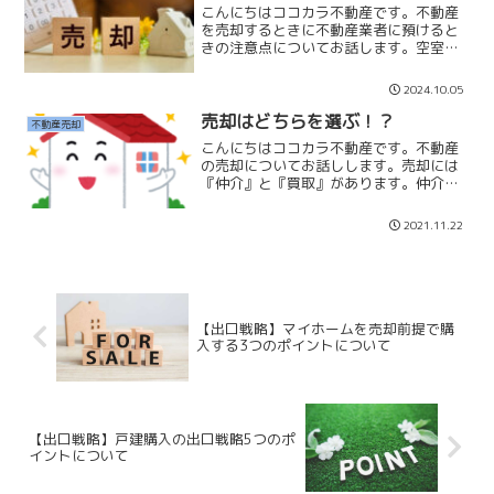
こんにちはココカラ不動産です。不動産
を売却するときに不動産業者に預けると
きの注意点についてお話します。空室の
物件の場合に「他社の業者」が紹介する
ときに預けた不動産業者が「立ち会い」
2024.10.05
をしてくれるのかどうかを確認してから
依頼しましょう。立ち会い...
売却はどちらを選ぶ！？
不動産売却
こんにちはココカラ不動産です。不動産
の売却についてお話しします。売却には
『仲介』と『買取』があります。仲介と
は仲介業者に依頼してSUUMO等に掲載し
て一般のお客様に販売いたします。相場
2021.11.22
に近い価格で販売することが可能です。
買取とは仲介業者に依...
【出口戦略】マイホームを売却前提で購
入する3つのポイントについて
【出口戦略】戸建購入の出口戦略5つのポ
イントについて