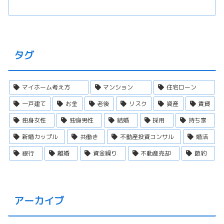
タグ
マイホーム考え方
マンション
住宅ローン
一戸建て
お金
老後
リスク
資産
賃貸
独身女性
独身男性
結婚
採用
持ち家
新婚カップル
共働き
不動産投資コンサル
婚活
銀行
離婚
資金繰り
不動産売却
節約
アーカイブ