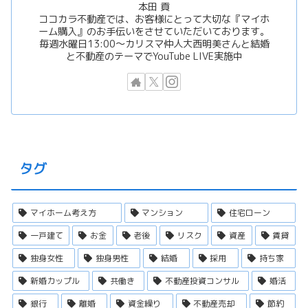
本田 貢
ココカラ不動産では、お客様にとって大切な『マイホ
ーム購入』のお手伝いをさせていただいております。
毎週水曜日13:00〜カリスマ仲人大西明美さんと結婚
と不動産のテーマでYouTube LIVE実施中
タグ
マイホーム考え方
マンション
住宅ローン
一戸建て
お金
老後
リスク
資産
賃貸
独身女性
独身男性
結婚
採用
持ち家
新婚カップル
共働き
不動産投資コンサル
婚活
銀行
離婚
資金繰り
不動産売却
節約