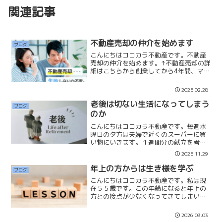
関連記事
不動産売却の仲介を始めます
ブログ
こんにちはココカラ不動産です。不動産
売却の仲介を始めます。↑不動産売却の詳
細はこちらから創業してから4年間、マイ
ホーム購入のお手伝いのみ行ってまいり
ましたが、今期から不動産売却も始めて
2025.02.28
いきます。エリアは「一都三県」です。
※一部対応不可のエリ...
老後は切ない生活になってしまう
ブログ
のか
こんにちはココカラ不動産です。毎週水
曜日の夕方は夫婦で近くのスーパーに買
い物にいきます。１週間分の献立を考え
ながら、まとめ買いしています。この間
2025.11.29
の水曜日も買い物に行き、お刺身の盛り
合わせを食べようと鮮魚コーナー行く
年上の方からは生き様を学ぶ
ブログ
と、おばあさんが物色してい...
こんにちはココカラ不動産です。私は現
在５５歳です。この年齢になると年上の
方との接点が少なくなってきてしまいま
す。私は若い頃から年上の方との会話が
とても好きです。年上の方の話には仕事
2026.03.03
や人生の学びがあり、年齢を重ねるとど