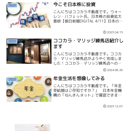
のような思考になり、人生...
今こそ日本株に投資
ブログ
こんにちはココカラ不動産です。ウォー
レン・バフェット氏、日本株の投資拡大
意欲【朝日新聞DIGITAL 4/11】日本の株
式市場にとってはグッドニュースです。
バフェットによって日本の株式市場が注
2023.04.15
目されることで、世界から投資マネーが
流入する可能...
ココカラ・マリッジ練馬店紹介し
ブログ
ます
こんにちはココカラ不動産です。ココカ
ラ・マリッジ練馬店がようやく完成しま
した！ココカラ・マリッジ練馬店へのア
クセスココカラ・マリッジ練馬店では
2024.06.26
「ココカラ・マリッジ入会面談」「新婚
さんのためのマイホーム相談」「マッチ
年金生活を想像してみる
ブログ
ングアプリサポート」「婚活...
こんにちはココカラ不動産です。「年金
受給額はご存知ですか？」 日本年金機
構の「ねんきんネット」で確認できま
す。ねんきんネットでは☑ご自身の年金
記録の確認☑将来の年金見込額の確認な
2023.12.01
どができます。年収400万円の方が、40
年間保険料を納付した場...