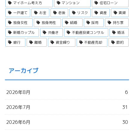
マイホーム考え方
マンション
住宅ローン
一戸建て
お金
老後
リスク
資産
賃貸
独身女性
独身男性
結婚
採用
持ち家
新婚カップル
共働き
不動産投資コンサル
婚活
銀行
離婚
資金繰り
不動産売却
節約
アーカイブ
2026年8月
6
2026年7月
31
2026年6月
30