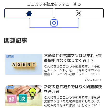
ココカラ不動産をフォローする
関連記事
不動産仲介営業マンはいずれ正社
ブログ
員採用はなくなってくる！？
こんにちはココカラ不動産です。「不動
産エージェント」を、ご存知ですか？不
動産エージェントとは「フルコミッショ
ン」の報酬形態で「仲介手数料」の75%
2024.09.11
前後をエージェントに支払います。出社
義務などはなく、好きな時間に働くこと
ただの物件紹介ではなく問題解決
ブログ
ができます。現在、TE...
を考える
こんにちはココカラ不動産です。不動産
営業マンは「ただ物件を紹介したり、た
だ物件売却をすれば良い」と考えている