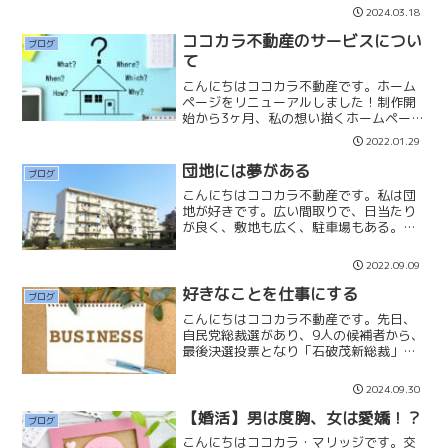
人が多いです。しかし、お客様の立場か
2024.03.18
ら考えると購入や売却の先にある、様々
な問題を解決をしたり、希望を叶えられ
ココカラ不動産のサービスについ
ブログ
なければ購入や売却をする...
て
こんにちはココカラ不動産です。ホーム
ページをリニューアルしました！制作開
始から3ヶ月、私の想い描くホームページ
が完成しました。『伝わるホームペー
2022.01.29
ジ』『物件を掲載しない』『気軽に相談
できるシステム』この3つをコンセプトに
団地には夢がある
ブログ
して、制作に入りました...
こんにちはココカラ不動産です。私は団
地が好きです。広い間取りで、日当たり
が良く、敷地も広く、駐車場もある。室
内をキレイにしてしまえば快適に住むこ
とが可能です。また団地には「建替え」
2022.09.09
の夢があります。多摩川団地の建替えの
ニュースが出ています。世...
好きなことを仕事にする
ブログ
こんにちはココカラ不動産です。先日、
自民党総裁選があり、9人の候補者から、
最後決選投票となり「石破茂新総裁」に
決まっています。今後の日本の舵取りに
は大いに期待をしたいと思っています。
2024.09.30
政治の仕事に年齢は関係なく、石破茂新
総裁は６７歳です。一般...
【婚活】男は度胸、女は愛嬌！？
ブログ
こんにちはココカラ・マリッジです。交