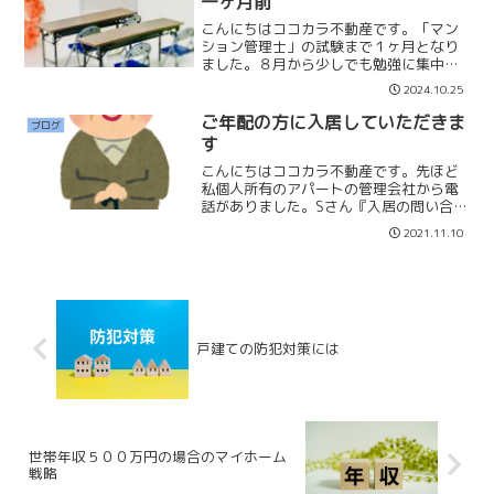
一ヶ月前
こんにちはココカラ不動産です。「マン
ション管理士」の試験まで１ヶ月となり
ました。８月から少しでも勉強に集中す
るために、マンスリーマンションを借り
2024.10.25
て、仕事が終わったら一度自宅に戻り食
事をして、マンスリーマンションに向か
ご年配の方に入居していただきま
ブログ
う生活をしています。朝の...
す
こんにちはココカラ不動産です。先ほど
私個人所有のアパートの管理会社から電
話がありました。Sさん『入居の問い合わ
せがありました』『保証会社は通ってい
2021.11.10
ます』本田『そうなんですね、良かった
です』Sさん『本田さん相談なのです
が…』『実は70代の方な...
戸建ての防犯対策には
世帯年収５００万円の場合のマイホーム
戦略