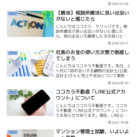
って不快な内容になっているかもしれま
2025.07.29
せんのでご了承ください。今回は年収
1,000万円を超えてくるようなバリキャ
【婚活】相談所婚活に良い出会い
ブログ
リの婚活女性について話し...
がないと感じたら
こんにちはココカラ・マリッジです。相
談所婚活で良い出会いがないと感じた
ら、他の出会いも模索した方が良いと考
えています。マッチングアプリ、職場や
2026.03.21
取引先での出会い、知人の紹介など、ど
の出会いにも積極的に参加していくこと
社長のお金の使い方次第で倒産し
ブログ
です。「相談所には良い人が...
てしまう
こんにちはココカラ不動産です。先日、2
ヶ月に1回お会いする顧問の会計士(公認
会計士)さんと売上や支出について報告を
しました。ココカラ不動産はお陰様で皆
2024.06.30
様から、お問合せいただいて、売上は順
調に推移しています。本当にありがとう
ココカラ不動産「LINE公式アカ
ブログ
ございます。少人数...
ウント」について
こんにちはココカラ不動産です。ココカ
ラ不動産「LINE公式アカウント」につい
てお知らせがあります。現在、LINE公式
アカウントに沢山のお友達登録をしてい
2022.10.08
ただいております。誠にありがとうござ
います。LINE公式アカウントでは、友達
マンション管理士試験、いよいよ
ブログ
感覚で「マイ...