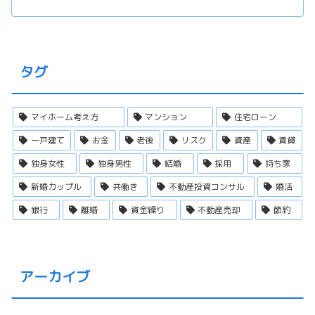
タグ
マイホーム考え方
マンション
住宅ローン
一戸建て
お金
老後
リスク
資産
賃貸
独身女性
独身男性
結婚
採用
持ち家
新婚カップル
共働き
不動産投資コンサル
婚活
銀行
離婚
資金繰り
不動産売却
節約
アーカイブ