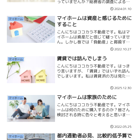
っていませんか？総務省の調査による
と、役員を除く雇用者のうち正規雇用者
2024.01.10
の割合は63.1％、非正規雇用者の割合は
36.9％となっております。非正規雇用者
マイホームは資産と感じるために
マイホーム
2,101万人のう...
すること
こんにちはココカラ不動産です。私はマ
イホームは資産だと信じて疑っていませ
ん。しかし巷では「負動産」と揶揄する
方もいます。確かに甘い考えでマイホー
2022.10.27
ムを購入して、定年を過ぎても住宅ロー
ンを支払い続ける計画を組んでいれば破
賃貸では詰んでしまう
マイホーム
綻もします。マイホームが...
こんにちはココカラ不動産です。はっき
り言いますが、「賃貸」ではいずれ詰ん
でしまいます。私は賃貸派の方は見たく
ない現実を見ないようにしているのだと
思っています。「賃貸派の方は老後の生
2025.12.30
活を考えたことはありますか？」賃貸の
まま５０代、６０代に突入...
マイホームは家族のために
マイホーム
こんにちはココカラ不動産です。マイホ
ームは何のために購入するのか？皆さん
検討される時に色々と考えると思いま
す。✔️家賃がもったいない✔️広い部屋に
住みたい✔️資産を作りたいなど、人それ
2022.05.25
ぞれの想いがあります。その想いを叶え
るために、少し勇気を...
都内通勤者必見、比較的低予算で
マイホーム