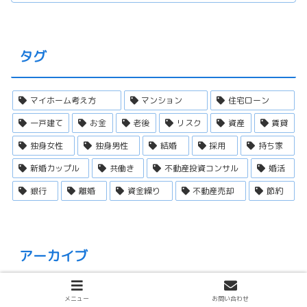
タグ
マイホーム考え方
マンション
住宅ローン
一戸建て
お金
老後
リスク
資産
賃貸
独身女性
独身男性
結婚
採用
持ち家
新婚カップル
共働き
不動産投資コンサル
婚活
銀行
離婚
資金繰り
不動産売却
節約
アーカイブ
メニュー
お問い合わせ
2026年8月
7