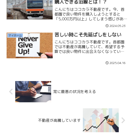
購入できる沿線とは！？
こんにちはココカラ不動産です。今、首
都圏で良い物件を購入しようとすると
「5,000万円以上」してしまう感じがあ
ります。5,000万円の借入をするには世
2024.05.23
帯年収で「700万円以上」なければ借入
は難しくなってしまいます。将来の「教
苦しい時こそ先延ばしをしない
マイホーム
育資金」や「老後...
こんにちはココカラ不動産です。首都圏
では不動産が高騰していて、希望する予
算では良い物件に出会えなくなっていま
す。探しても探しても良いマイホームに
出会えないと諦めたくなってしまいま
2025.04.16
す。「もう良い物件がないから買わな
い」「賃貸住まいでいいや」「...
常に最悪の状況を考える
不動産が高騰しています