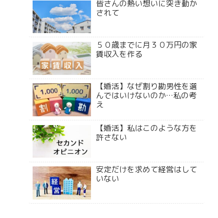
皆さんの熱い想いに突き動か
されて
５０歳までに月３０万円の家
賃収入を作る
【婚活】なぜ割り勘男性を選
んではいけないのか…私の考
え
【婚活】私はこのような方を
許さない
安定だけを求めて経営はして
いない