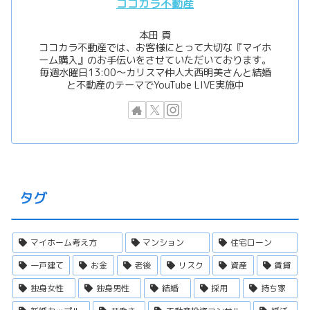
ココカラ不動産
本田 貢
ココカラ不動産では、お客様にとって大切な『マイホ
ーム購入』のお手伝いをさせていただいております。
毎週水曜日13:00〜カリスマ仲人大西明美さんと結婚
と不動産のテーマでYouTube LIVE実施中
タグ
マイホーム考え方
マンション
住宅ローン
一戸建て
お金
老後
リスク
資産
賃貸
独身女性
独身男性
結婚
採用
持ち家