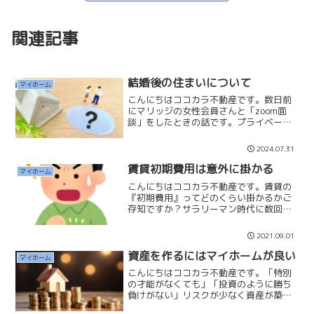
関連記事
結婚後の住まいについて
マイホーム
こんにちはココカラ不動産です。数日前
にマリッジの女性会員さんと「zoom面
談」をしたときの話です。プライベート
の出会いで、良い彼ができて結婚に進展
しそうであるとのご報告です。とても嬉
2024.07.31
しい報告で本当に良かったと思っていま
す。結婚に向けての相談...
賃貸初期費用は意外に掛かる
マイホーム
こんにちはココカラ不動産です。賃貸の
『初期費用』ってどのくらい掛かるかご
存知ですか？サラリーマン時代に数回賃
貸に住んだことがありますが、会社に契
約金や家賃補助を負担していただいてい
2021.09.01
ましたので大変さがわかっていませんで
した。また私は売買を専門...
資産を作るにはマイホームが良い
マイホーム
こんにちはココカラ不動産です。「特別
の才能がなくても」「投資のように勝ち
負けがない」リスクが少なく資産が築け
るのが「マイホーム」です。マイホーム