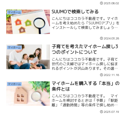
なら「非正規・アルバイト」でも融資を
2023.08.02
受けることが出来ます。収入が高い低い
は関係ありません。収入に...
SUUMOで検索してみる
マイホーム
こんにちはココカラ不動産です。マイホ
ームを考え始めたら「SUUMOアプリ」を
インストールして検索してみましょう。
マイホームの相場感がわかると将来の生
活設計など、パートナーと話し合えると
2024.03.28
思います。まずは自分が「住みたい街」
や「住みたい駅」の物...
子育てを考えたマイホーム探し3
マイホーム
つのポイントについて
こんにちはココカラ不動産です。子育て
世代のご夫婦ではマイホーム探しに悩ま
れるポイントが沢山あります。その選択
によっては子供の教育や安全に大きく影
2022.11.18
響してきます。本日は子育てを考えたマ
イホーム探し3つのポイントについてお話
マイホームを購入する「本当」の
マイホーム
しいたします。教育施設...
条件とは
こんにちはココカラ不動産です。 マイ
ホームを検討するときは「予算」「駅距
離」「通勤時間」等の条件で探し始める
と思います。しかし、実際にお客様が購
2023.07.19
入するマイホームはこの条件だけで決め
ることはありません。お客様が何を決め
手に購入するのかは「数字...