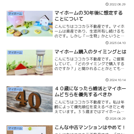
探して満足するマイホームが手に入るの
2022.06.29
でしょうか？満足とは生活の充実感で
す。・家族でどんな暮らしがしたいの
マイホームの30年後に想定する
マイホーム
か？・夫婦の趣味や好きなこと...
ことについて
こんにちはココカラ不動産です。マイホ
ームは資産であり、生涯所有し続けるも
のです。しかし「一生物」かというとそ
うではありません。戸建住宅は築30年に
2023.04.10
なれば屋根や外壁は傷み、雨漏りもして
きてしまいます。マンションも室内の設
マイホーム購入のタイミングとは
マイホーム
備は壊れてくるでしょう...
こんにちはココカラ不動産です。ご提案
していて、「どのタイミングで購入する
のですか？」と聞かれることがとてもあ
ります。マイホーム購入に特にタイミン
グなどはありません。一番わかりやすく
2024.10.14
言うと「誰かに取られたくない」と思っ
た物件なら購入しても良い...
４０歳になったら婚活とマイホー
マイホーム
ムどちらを優先するべきか
こんにちはココカラ不動産です。私は年
齢によって優先順位を変えるべきだと考
えています。３５歳まではマイホームの
ことなど考えずに「婚活」にフルベット
2026.06.29
して良いと思っていますが、３５歳を過
ぎたあたりからはマイホーム購入を婚活
こんな中古マンションはやめて！
マイホーム
より先にすることも良いと...