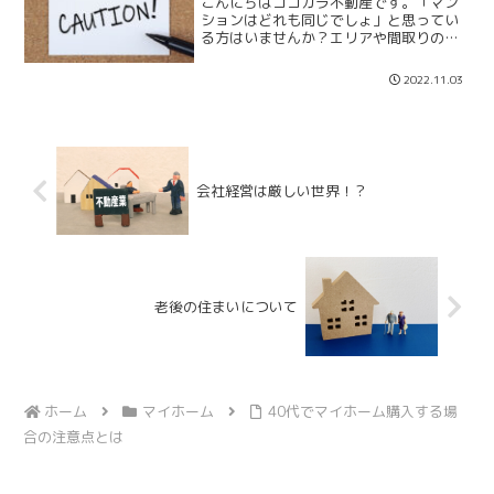
こんにちはココカラ不動産です。「マン
ションはどれも同じでしょ」と思ってい
る方はいませんか？エリアや間取りの好
みの違いだけと思われている方も多いと
思いますが、出来れば購入を避けたい中
2022.11.03
古マンションがあります。私がお客様に
は絶対にご提案しない2つ...
会社経営は厳しい世界！？
老後の住まいについて
ホーム
マイホーム
40代でマイホーム購入する場
合の注意点とは