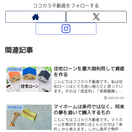
ココカラ不動産をフォローする
関連記事
住宅ローンを最大限利用して資産
マイホーム
を作る
こんにちはココカラ不動産です。私は住
宅ローンはとても良い借入だと思ってい
ます。それは「低金利」「長期融資」
「団体信用生命保険付き」だからです。
2025.07.05
出来ることなら生涯に渡り借り続けたい
です。そして住宅ローンの制度を使い資
マイホームは条件ではなく、将来
マイホーム
産を膨らませようと考えます...
の夢を描いて購入するもの
こんにちはココカラ不動産です。マイホ
ームを検討する時にほとんどの方は「条
件」から考えます。しかし条件で物件を