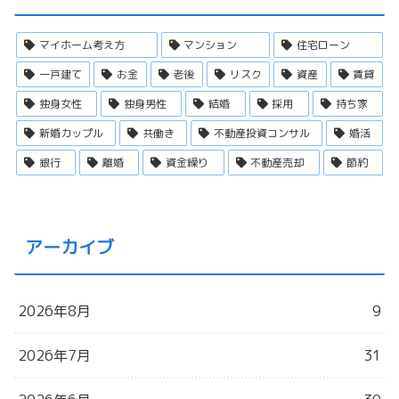
マイホーム考え方
マンション
住宅ローン
一戸建て
お金
老後
リスク
資産
賃貸
独身女性
独身男性
結婚
採用
持ち家
新婚カップル
共働き
不動産投資コンサル
婚活
銀行
離婚
資金繰り
不動産売却
節約
アーカイブ
2026年8月
9
2026年7月
31