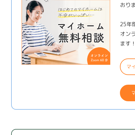
おり
25
オン
ます
マ