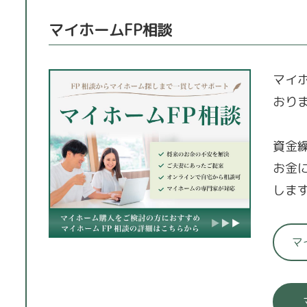
マイホームFP相談
マイ
おり
資金
お金
しま
マ