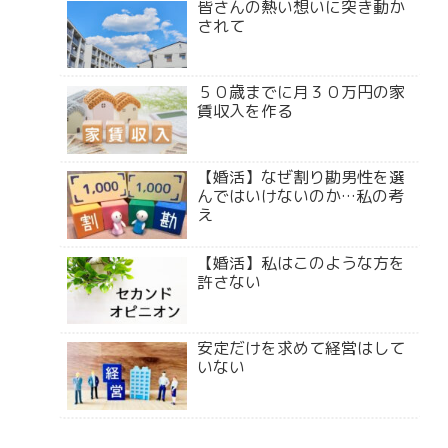
皆さんの熱い想いに突き動か
されて
５０歳までに月３０万円の家
賃収入を作る
【婚活】なぜ割り勘男性を選
んではいけないのか…私の考
え
【婚活】私はこのような方を
許さない
安定だけを求めて経営はして
いない