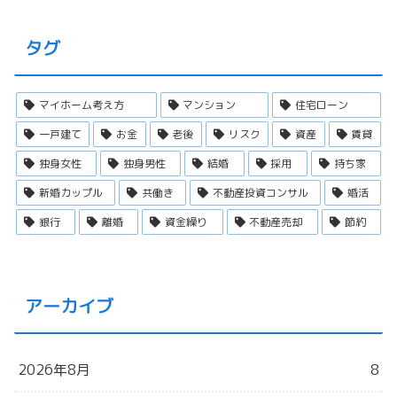
タグ
マイホーム考え方
マンション
住宅ローン
一戸建て
お金
老後
リスク
資産
賃貸
独身女性
独身男性
結婚
採用
持ち家
新婚カップル
共働き
不動産投資コンサル
婚活
銀行
離婚
資金繰り
不動産売却
節約
アーカイブ
2026年8月
8