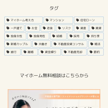
タグ
マイホーム考え方
マンション
住宅ローン
一戸建て
お金
老後
リスク
資産
賃貸
独身女性
独身男性
結婚
採用
持ち家
新婚カップル
共働き
不動産投資コンサル
婚活
銀行
離婚
資金繰り
不動産売却
節約
マイホーム無料相談はこちらから