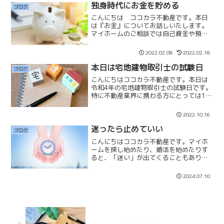
力的ではない男性の方...
独身時代にお金を貯める
ブログ
こんにちは ココカラ不動産です。本日
は『お金』についてお話しいたします。
マイホームのご相談では自己資金や預貯
金をお伺いいたします。お客様によっ
て、預貯金の額は様々です。比較的、若
2022.02.08
2022.02.18
くしてご結婚されている方は預貯金が少
なくなってしまいます。お金...
本日は宅地建物取引士の試験日
ブログ
こんにちはココカラ不動産です。本日は
令和4年の宅地建物取引士の試験日です。
特に不動産業界に携わる方にとっては1年
に1回の大切な日になります。令和3年の
受験者数は約234,000人で、合格者は
2022.10.16
41,000人の約17％です。最年少合格者は
12歳...
迷ったら止めていい
ブログ
こんにちはココカラ不動産です。マイホ
ームを探し始めたり、婚活を始めたりす
ると、「迷い」が出てくることもありま
す。「今買うべきか、買わないべきか」
「この物件で良いのか」「今結婚をした
2024.07.10
いのか」「本当にこの人と結婚したいの
か」マイホームや結婚に限...