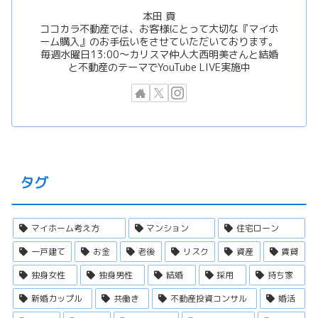
本田 貢
ココカラ不動産では、お客様にとって大切な『マイホ
ーム購入』のお手伝いをさせていただいております。
毎週水曜日13:00〜カリスマ仲人大西明美さんと結婚
と不動産のテーマでYouTube LIVE実施中
タグ
マイホーム考え方
マンション
住宅ローン
一戸建て
お金
老後
リスク
資産
賃貸
独身女性
独身男性
結婚
採用
持ち家
新婚カップル
共働き
不動産投資コンサル
婚活