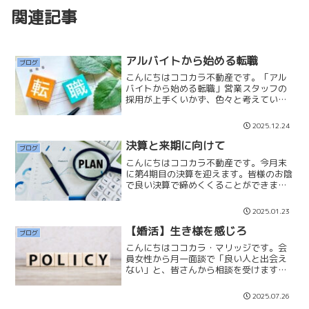
関連記事
アルバイトから始める転職
ブログ
こんにちはココカラ不動産です。「アル
バイトから始める転職」営業スタッフの
採用が上手くいかず、色々と考えていた
ところ、アルバイトを数カ月してもらっ
てから、転職を検討してもらえたらと思
2025.12.24
っています。「いきなり不動産業は怖
い」「転職で失敗したくない...
決算と来期に向けて
ブログ
こんにちはココカラ不動産です。今月末
に第4期目の決算を迎えます。皆様のお陰
で良い決算で締めくくることができま
す。誠にありがとうございます。来期は
さらに成長できるように頑張りたいと思
2025.01.23
っています。今までは過去の経験と勘だ
けで経営してきましたが、...
【婚活】生き様を感じろ
ブログ
こんにちはココカラ・マリッジです。会
員女性から月一面談で「良い人と出会え
ない」と、皆さんから相談を受けます。
「1,000円ちょうだい」「割り勘やケチ
が多い」「デートを考えない」「信念が
2025.07.26
ない」「何も考えてない」などなど、魅