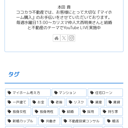
本田 貢
ココカラ不動産では、お客様にとって大切な『マイホ
ーム購入』のお手伝いをさせていただいております。
毎週水曜日13:00〜カリスマ仲人大西明美さんと結婚
と不動産のテーマでYouTube LIVE実施中
タグ
マイホーム考え方
マンション
住宅ローン
一戸建て
お金
老後
リスク
資産
賃貸
独身女性
独身男性
結婚
採用
持ち家
新婚カップル
共働き
不動産投資コンサル
婚活