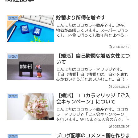
貯蓄より所得を増やす
ブログ
こんにちはココカラ不動産です。現在、
物価が高騰しています。スーパーに行っ
ても、外食に行っても数年前と比べると
１．５倍〜２倍位上がっている印象で
す。物価高騰に所得が追いついていない
2026.02.12
ので、高額所得者以外の方は皆さん生活
に苦しさを感じていると思い...
【婚活】自己憐憫な婚活女性につ
ブログ
いて
こんにちはココカラ・マリッジです。
【自己憐憫】自己憐憫とは、自分を哀れ
みかわいそうだと思い込むこと。自己憐
憫に陥る人は被害者意識が強く、他人の
2025.08.21
同情を期待する傾向があるため、周囲に
は困った存在と見なされる場合がありま
【婚活】ココカラマリッジ「ご入
ブログ
す。自己憐憫の傾向がある方...
会キャンペーン」について
こんにちはココカラ不動産です。ココカ
ラ・マリッジで「ご入会キャンペーン」
を行います。9/15までに入会の方で、先
着5名様限定で月会費を「5,500円」にい
2023.08.07
たします。(諸条件有)【ご入会キャンペ
ーン内容】期間 : 9/15までの入会対象数
ブログ記事のコメント欄を作りま
ブログ