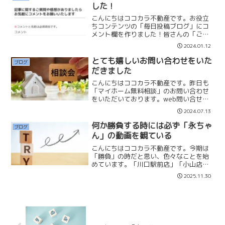
:...
した！
こんにちはココカラ不動産です。お役立
ちコンテンツの「毎日投稿ブログ」にコ
メント欄を作りました！皆さんの「ご意
見」や「感想」を聞けたら嬉しいなと思
2024.01.12
い、コメント欄をつけました。ブログ記
事について「そこは違うんじゃない
とても嬉しいお問い合わせをいた
ブログ
か？」「こういう考えはどうか...
だきました
こんにちはココカラ不動産です。昨日も
「マイホーム無料相談」のお問い合わせ
をいただいております。web問い合せ
で、尚且つ夜の時間のみの面談にも関わ
2024.07.13
らず、毎月沢山のお問い合わせいただい
て、本当にありがたいと思います。昨日
何か勝負する時には必ず「永ちゃ
ブログ
のお客様は私の「X」での...
ん」の動画を観ている
こんにちはココカラ不動産です。今期は
「勝負」の時だと思い、色々なことを始
めています。「川口駅前店」「小山店の
建物」「吉祥寺の店舗」「大宮事務所の
2025.11.30
増床で隣を賃貸借契約」「スタッフ採用
費用」会社の拡大を目指し大きな投資を
して、裾野(すその)を広...