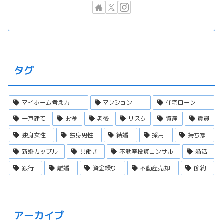
タグ
マイホーム考え方
マンション
住宅ローン
一戸建て
お金
老後
リスク
資産
賃貸
独身女性
独身男性
結婚
採用
持ち家
新婚カップル
共働き
不動産投資コンサル
婚活
銀行
離婚
資金繰り
不動産売却
節約
アーカイブ