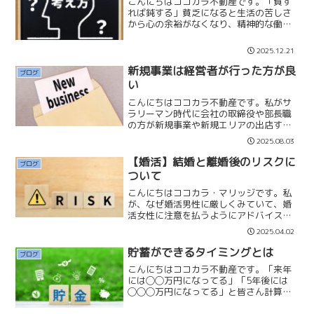
こんにちはココカラ不動産です。「貧す
れば鈍する」貧乏になると生活の苦しさ
から心の余裕がなくなり、精神的な働き
や判断力が鈍くなる。お金が無くなって
くると大体間違った判断をしてしまいま
2025.12.21
す。視野が狭くなり、周りの言葉が入っ
てこなくなり、アドバイス...
新規事業は経営者が行った方が良
ブログ
い
こんにちはココカラ不動産です。私がサ
ラリーマン時代に会社の取締役や部長職
の方が新規事業や新規エリアの出店する
のを遠目にみていましたが、ほとんどと
2025.08.03
いっていいほど上手くいっていませんで
した。無理な計画であったり、見通しの
【婚活】結婚と離婚後のリスクに
ブログ
甘さ、部下への丸投げなど...
ついて
こんにちはココカラ・マリッジです。私
が、なぜ婚活男性に厳しくみていて、婚
活女性に注意を払うようにアドバイスし
ているのかには理由があります。それは
2025.04.02
「結婚と離婚後のリスクは女性の方が圧
倒的に大きいからです」男性は女性より
貯蓄ができるタイミングとは
ブログ
「力」があります。経済力...
こんにちはココカラ不動産です。「来年
には◯◯万円になってる」「5年後には
◯◯◯万円になってる」と皆さん計算さ
れたことはありませんか？ただ、お金は