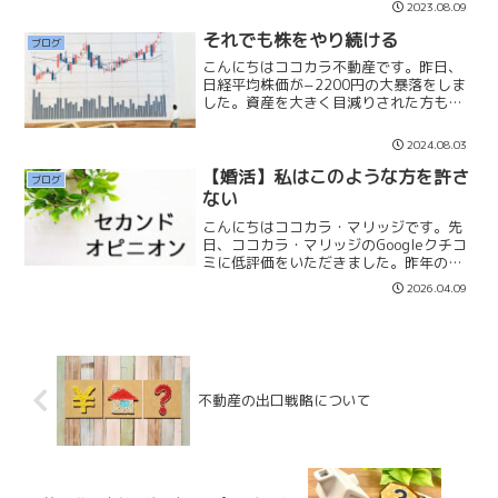
貯められそうで、中々貯められないもの
2023.08.09
です。私は人生でお金を貯められるタイ
ミングは「3つの時期」し...
それでも株をやり続ける
ブログ
こんにちはココカラ不動産です。昨日、
日経平均株価が−2200円の大暴落をしま
した。資産を大きく目減りされた方も多
いのではないでしょうか。ここ数年で株
を始めた方にとっては、とても恐怖に感
2024.08.03
じていることでしょう。「それでも私は
資産を作りたいなら株...
【婚活】私はこのような方を許さ
ブログ
ない
こんにちはココカラ・マリッジです。先
日、ココカラ・マリッジのGoogleクチコ
ミに低評価をいただきました。昨年の１
２月２５日の２１時に婚活セカンドオピ
2026.04.09
ニオン(無料)を申し込んできた方です。
他の結婚相談所で活動されているアラフ
ォー男性です。相...
不動産の出口戦略について