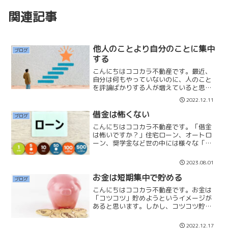
関連記事
他人のことより自分のことに集中
ブログ
する
こんにちはココカラ不動産です。最近、
自分は何もやっていないのに、人のこと
を評論ばかりする人が増えていると思い
ませんか？掲示板やtwitterなどで匿名で
2022.12.11
悪口や評論をすることができることや、
テレビ情報、ネット情報が入りやすく、
借金は怖くない
ブログ
色々な事に首を突...
こんにちはココカラ不動産です。「借金
は怖いですか？」住宅ローン、オートロ
ーン、奨学金など世の中には様々な「借
金」があります。私は借金は素晴らしい
もので「タイムマシーン」だと思ってい
2023.08.01
ます。現金でなければ購入することも、
やりたいことも出来ないの...
お金は短期集中で貯める
ブログ
こんにちはココカラ不動産です。お金は
「コツコツ」貯めようというイメージが
あると思います。しかし、コツコツ貯め
ていては何年経ってもあまりお金が増え
ないと思いませんか？✔月30,000円貯蓄
2022.12.17