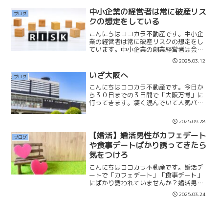
した場合30,000円✕12ヶ月＝年360,000
円3...
中小企業の経営者は常に破産リス
ブログ
クの想定をしている
こんにちはココカラ不動産です。中小企
業の経営者は常に破産リスクの想定をし
ています。中小企業の創業経営者は会社
が破産してしまったら人生も終わってし
2025.03.12
まいます。金融機関から融資を受けると
きには「経営者保証」をつけなければい
いざ大阪へ
ブログ
けないこともあります。事...
こんにちはココカラ不動産です。今日か
ら３０日までの３日間で「大阪万博」に
行ってきます。凄く混んでいて人気パビ
リオンは数時間も並ばなければいけない
と聞いていて少し不安はありますが、楽
2025.09.28
しんできたいと思います。会社経営は好
きでやっていることですが...
【婚活】婚活男性がカフェデート
ブログ
や食事デートばかり誘ってきたら
気をつけろ
こんにちはココカラ不動産です。婚活デ
ートで「カフェデート」「食事デート」
にばかり誘われていませんか？婚活男性
が貴方にカフェデートや食事デートばか
2025.03.24
り誘ってくるなら、交際が上手くいかな
いかもしれません。それは男性は複数交
際もしくは貴方にあまり気...