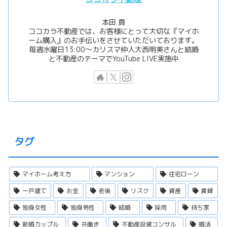
本田 貢
ココカラ不動産では、お客様にとって大切な『マイホ
ーム購入』のお手伝いをさせていただいております。
毎週水曜日13:00〜カリスマ仲人大西明美さんと結婚
と不動産のテーマでYouTube LIVE実施中
タグ
マイホーム考え方
マンション
住宅ローン
一戸建て
お金
老後
リスク
資産
賃貸
独身女性
独身男性
結婚
採用
持ち家
新婚カップル
共働き
不動産投資コンサル
婚活