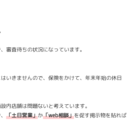
。
で、審査待ちの状況になっています。
ん。
にはいきませんので、保険をかけて、年末年始の休日
施設内店舗は問題ないと考えています。
で、
「
土日営業
」
か
「
web相談
」
を促す掲示物を貼れば