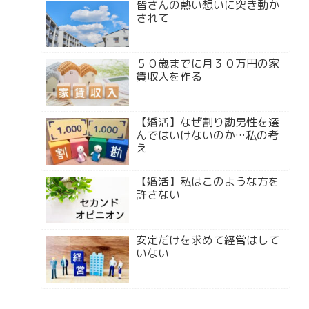
皆さんの熱い想いに突き動か
されて
５０歳までに月３０万円の家
賃収入を作る
【婚活】なぜ割り勘男性を選
んではいけないのか…私の考
え
【婚活】私はこのような方を
許さない
安定だけを求めて経営はして
いない