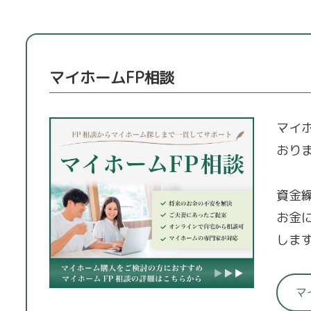
マイホームFP相談
マイ
おり
資金
お金
しま
マ