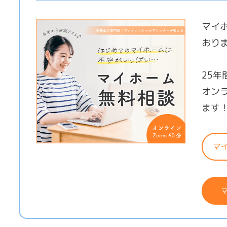
マイ
おり
25
オン
ます
マ