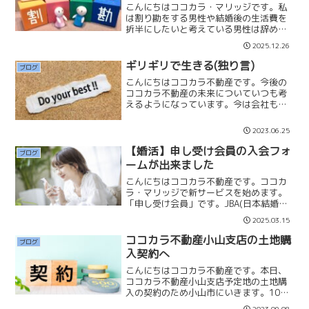
こんにちはココカラ・マリッジです。私
は割り勘をする男性や結婚後の生活費を
折半にしたいと考えている男性は辞めて
おいた方が良いと考えています。そのよ
2025.12.26
うな男性は自分のお金を奪われたくな
い、損をしたくないという考えが根底に
ギリギリで生きる(独り言)
ブログ
あるからです。また損をした...
こんにちはココカラ不動産です。今後の
ココカラ不動産の未来についていつも考
えるようになっています。今は会社も少
人数で行っているので大きなリスクもな
く、スタッフや自分の生活を維持するこ
2023.06.25
とにあまり心配をしていないのですが、
「このままでいいのか？」...
【婚活】申し受け会員の入会フォ
ブログ
ームが出来ました
こんにちはココカラ不動産です。ココカ
ラ・マリッジで新サービスを始めます。
「申し受け会員」です。JBA(日本結婚相
談協会)等のお見合いの「申し受けのみ」
2025.03.15
が可能なプランです。✔初期費用 0円✔
月会費 0円✔申込件数 0人／月✔申
ココカラ不動産小山支店の土地購
ブログ
受件数 無制限...
入契約へ
こんにちはココカラ不動産です。本日、
ココカラ不動産小山支店予定地の土地購
入の契約のため小山市にいきます。10月
末前後には決済が出来て、その後建物を
2023.09.08