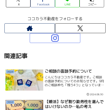
X
Facebook
LINE
コピー
ココカラ不動産をフォローする
関連記事
ご相談の面談予約について
ブログ
こんにちはココカラ不動産です。ご相談
の面談予約についてのお知らせです。9月
のご相談枠も「残り4つ」となっていま
す。すぐにご相談されたい方もいらっし
ゃると思いますが、少しお待ちいただく
2024.08.30
ことになります。10月は沢山空いており
ますので、何卒よろし...
【婚活】なぜ割り勘男性を選んで
ブログ
はいけないのか…私の考え