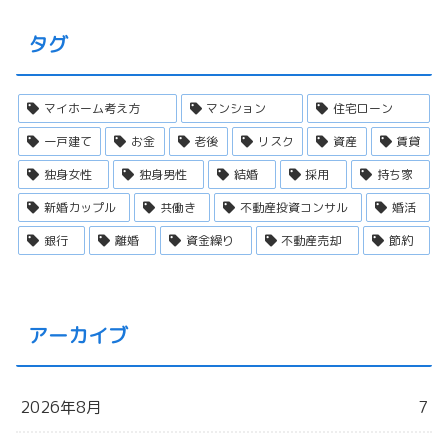
タグ
マイホーム考え方
マンション
住宅ローン
一戸建て
お金
老後
リスク
資産
賃貸
独身女性
独身男性
結婚
採用
持ち家
新婚カップル
共働き
不動産投資コンサル
婚活
銀行
離婚
資金繰り
不動産売却
節約
アーカイブ
2026年8月
7