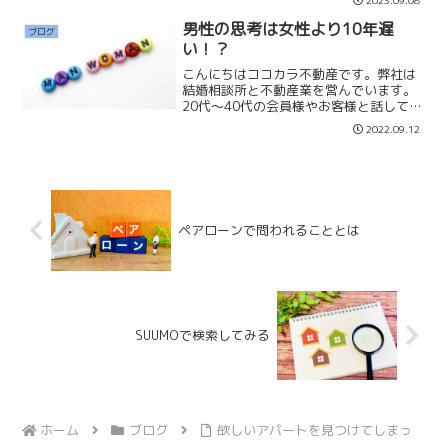
作り、宅建免許の変更をして、来年4月5
月にはオープンできるように準備したい
男性の思考は女性より10年遅
ブログ
と思います。栃木県は...
い！？
こんにちはココカラ不動産です。弊社は
結婚相談所と不動産業を営んでいます。
20代〜40代の会員様やお客様と話してい
て思うことは、男性の思考は女性より10
2022.09.12
年遅い！？と感じています。男性は40歳
位で結婚したいと焦り始めて相談所に入
会する方が多いで...
ペアローンで問われることとは
SUUMOで検索してみる
ホーム
ブログ
欲しいアパートを見つけてしまっ