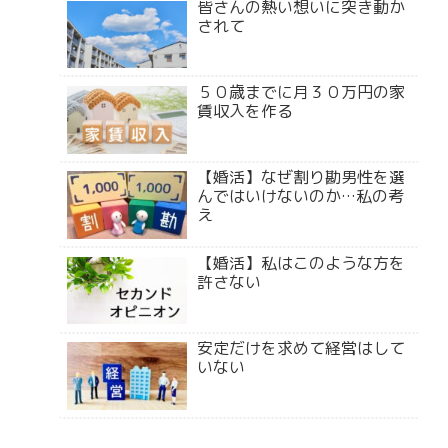
皆さんの熱い想いに突き動か
されて
５０歳までに月３０万円の家
賃収入を作る
【婚活】なぜ割り勘男性を選
んではいけないのか…私の考
え
【婚活】私はこのような方を
許さない
安定だけを求めて経営はして
いない