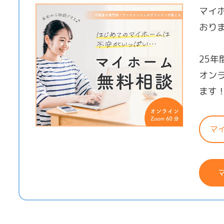
マイ
おり
25
オン
ます
マ