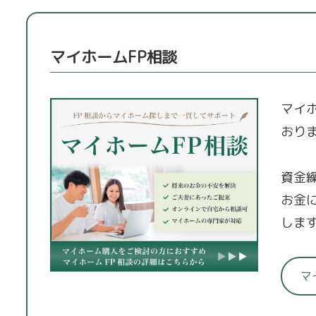
マイホームFP相談
マイ
おり
資金
お金
しま
マ