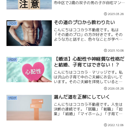
市中区で2歳の双子の男の子が自宅マンシ
ョンの窓から転落してしまいました。両
親は自宅にいて、目を離したすきに起き
2023.03.28
てしまった事故だそうです。「マンショ
ンから子ども2人転落か...
その道のプロから教わりたい
ブログ
こんにちはココカラ不動産です。私は
「その道のプロ」の方が好きです。その
ような方と話すと、色々なことが学べ、
そしてエネルギーを貰うことができるか
らです。出来ることなら沢山の「本物の
2023.10.08
人」と出会い、刺激を受けて生きて行き
たいと思っています。それは...
【婚活】心配性や神経質な性格だ
ブログ
と結婚、子育てはできない！？
こんにちはココカラ・マリッジです。私
は沢山の子育て中のご夫婦にお会いして
います。そのご夫婦を拝見していると心
配性の方や神経質な方は誰一人いませ
2026.03.28
ん。子供が床に転がって泣き叫ぼうが、
土足の地面にうつ伏せになって床を舐め
選んだ道を正解にしていく
ブログ
ているような状態だろうが、...
こんにちはココカラ不動産です。人生は
決断の連続です。「就職」「転職」「起
業」「結婚」「マイホーム」「子育て」
など、ありとあらゆるところで決断が求
められます。そして、皆さんが正解を求
2022.12.06
め悩まれます。しかし、どんなに正解を