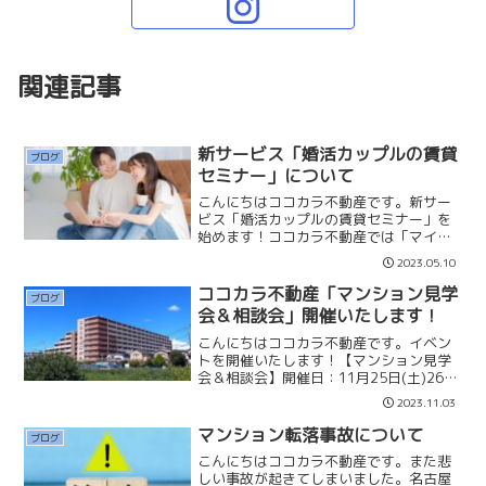
関連記事
新サービス「婚活カップルの賃貸
ブログ
セミナー」について
こんにちはココカラ不動産です。新サー
ビス「婚活カップルの賃貸セミナー」を
始めます！ココカラ不動産では「マイホ
ーム探し専門」でサービスをしています
2023.05.10
が、結婚当初からマイホームを購入され
る方は少数だと思います。現在、結婚相
ココカラ不動産「マンション見学
ブログ
談所ココカラ・マリッジの...
会＆相談会」開催いたします！
こんにちはココカラ不動産です。イベン
トを開催いたします！【マンション見学
会＆相談会】開催日：11月25日(土)26日
(日)時 間：①11:00〜
2023.11.03
②14:00〜 (限定4組)場 所：ビ
クトリアアネーロ大宮予約制：LINE公
マンション転落事故について
ブログ
式、X(旧t...
こんにちはココカラ不動産です。また悲
しい事故が起きてしまいました。名古屋