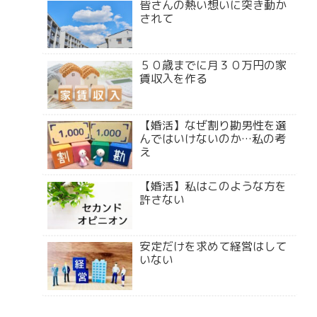
皆さんの熱い想いに突き動か
されて
５０歳までに月３０万円の家
賃収入を作る
【婚活】なぜ割り勘男性を選
んではいけないのか…私の考
え
【婚活】私はこのような方を
許さない
安定だけを求めて経営はして
いない