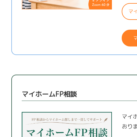
マ
マイホームFP相談
マイ
おり