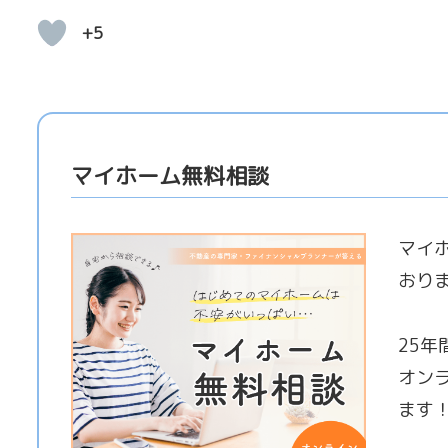
+5
マイホーム無料相談
マイ
おり
25
オン
ます