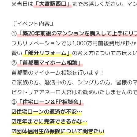
※当日は
「
大宮駅西口
」
までお越しください。マ
『イベント内容』
①
「
築20年前後のマンションを購入して上手にリ
フルリノベーションでは1,000万円前後費用が掛か
賢い
「
部分リフォーム
」
の考え方についてお伝え
②
「
首都圏マイホーム相談
」
首都圏のマイホーム相談を行います！
ご家族の方、婚活中の方、シングルの方、皆様の
ビクトリアアネーロ大宮はお勧めいたしませんので
③
「
住宅ローン＆FP相談会
」
☑住宅ローンの返済が不安…
☑定年までに完済できるかな…
☑団体信用生命保険について聞きたい