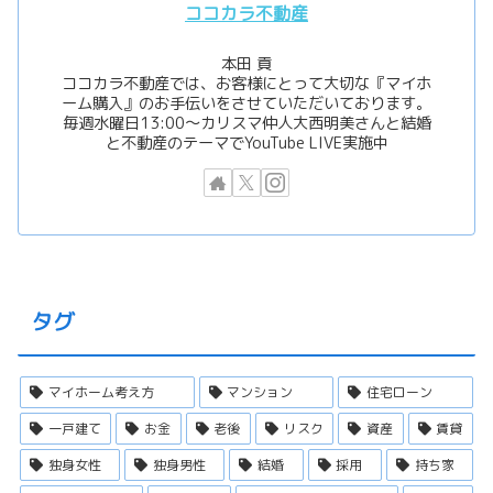
ココカラ不動産
本田 貢
ココカラ不動産では、お客様にとって大切な『マイホ
ーム購入』のお手伝いをさせていただいております。
毎週水曜日13:00〜カリスマ仲人大西明美さんと結婚
と不動産のテーマでYouTube LIVE実施中
タグ
マイホーム考え方
マンション
住宅ローン
一戸建て
お金
老後
リスク
資産
賃貸
独身女性
独身男性
結婚
採用
持ち家