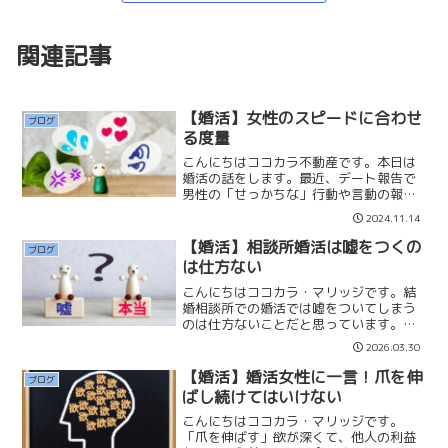
関連記事
【婚活】女性のスピードに合わせ
ブログ
る度量
こんにちはココカラ不動産です。本日は
婚活の話をします。最近、デート報告で
男性の「せっかちな」行動や言動の報告
を沢山受けます。マリッジの婚活女性に
2024.11.14
対するお相手男性の行動だったり、マリ
ッジの婚活男性でも見受けられることが
【婚活】相談所婚活は嘘をつくの
ブログ
あります。「何をそんなに...
は仕方ない
こんにちはココカラ・マリッジです。結
婚相談所での婚活では嘘をついてしまう
のは仕方ないことだと思っています。並
行交際が許されているルールですので、
2026.03.30
当然だとは思いませんか？もしお相手の
嘘に気づいてしまっても、あまり神経質
【婚活】婚活女性に一言！爪を伸
ブログ
に考えない方が良いです。...
ばし続けてはいけない
こんにちはココカラ・マリッジです。
「爪を伸ばす」欲が深くて、他人の利益