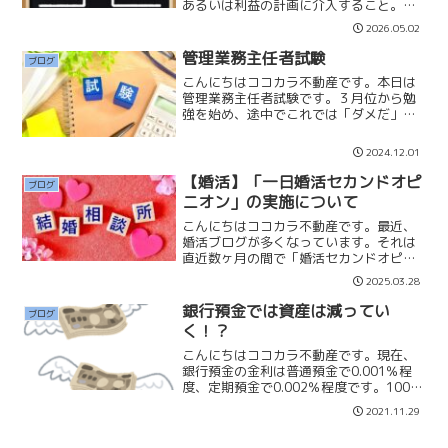
あるいは利益の計画に介入すること。欲
を出す・ぜいたくをする・普段より贅沢
2026.05.02
な振る舞いをするという意味。最近の婚
活女性は同世代の男性や年下の男性との
管理業務主任者試験
ブログ
結婚を望む方が多いです。年...
こんにちはココカラ不動産です。本日は
管理業務主任者試験です。３月位から勉
強を始め、途中でこれでは「ダメだ」と
気づき、８月から４ヶ月間マンスリーマ
ンションを会社近くに借りて、勉強に集
2024.12.01
中しようとやってきましたが、それでも
想定の甘さがあり、勉強の...
【婚活】「一日婚活セカンドオピ
ブログ
ニオン」の実施について
こんにちはココカラ不動産です。最近、
婚活ブログが多くなっています。それは
直近数ヶ月の間で「婚活セカンドオピニ
オン」「入会面談」のお問い合わせを全
2025.03.28
国の方から沢山いただいている中で、皆
さんの仲人に対する「悲痛な思い」を聞
銀行預金では資産は減ってい
ブログ
いていて、私自身がもっと...
く！？
こんにちはココカラ不動産です。現在、
銀行預金の金利は普通預金で0.001％程
度、定期預金で0.002％程度です。100万
円預けても10円～20円の利息です。銀行
2021.11.29
に預金をしてもお金は増えていきませ
ん。コンビニでお金を出金しようものな