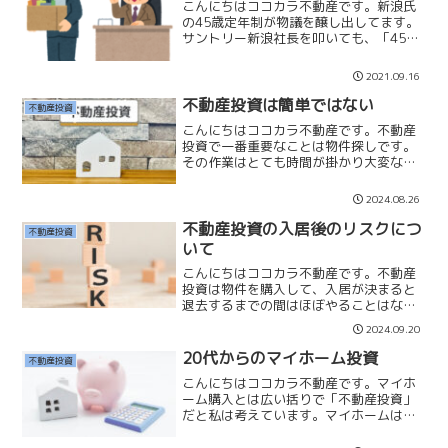
こんにちはココカラ不動産です。新浪氏
の45歳定年制が物議を醸し出してます。
サントリー新浪社長を叩いても、「45歳
定年制」が遅かれ早かれ普及するワケ私
はこれからの時代は『会社に期待しない
2021.09.16
生き方』をした方が良いと思っていま
す。そこそこ業務をこな...
不動産投資は簡単ではない
不動産投資
こんにちはココカラ不動産です。不動産
投資で一番重要なことは物件探しです。
その作業はとても時間が掛かり大変な作
業なことです。不動産投資で成功と失敗
を分けるのは「買い」です。買いで失敗
2024.08.26
してしまうと、その後にどんなに良い賃
貸経営をしようとしても取...
不動産投資の入居後のリスクにつ
不動産投資
いて
こんにちはココカラ不動産です。不動産
投資は物件を購入して、入居が決まると
退去するまでの間はほぼやることはな
く、家賃をいただくことができます。た
2024.09.20
だ、入居後に一つだけ「大きなリスク」
があることがあります。それは「孤独
20代からのマイホーム投資
不動産投資
死」です。以前、私のアパート...
こんにちはココカラ不動産です。マイホ
ーム購入とは広い括りで「不動産投資」
だと私は考えています。マイホームは高
額商品です。その価格に価値が見合わな
い物件は買ってはいけないからです。世