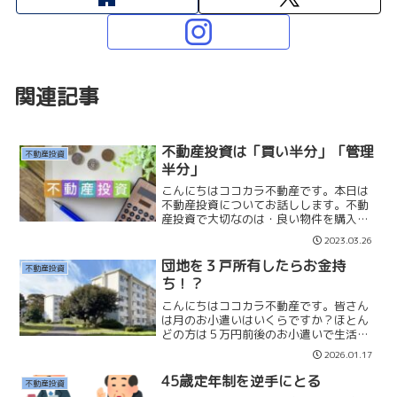
関連記事
不動産投資は「買い半分」「管理
不動産投資
半分」
こんにちはココカラ不動産です。本日は
不動産投資についてお話しします。不動
産投資で大切なのは・良い物件を購入す
る・良い管理会社に管理をお願いするこ
2023.03.26
とだと思っています。賃貸は1、2月に退
去予告される方が多いので、退去予告後
団地を３戸所有したらお金持
不動産投資
の3月末までが勝負にな...
ち！？
こんにちはココカラ不動産です。皆さん
は月のお小遣いはいくらですか？ほとん
どの方は５万円前後のお小遣いで生活さ
れているのではないでしょうか。サラリ
2026.01.17
ーマンの方で毎月１０万円以上お小遣い
を使える方は高年収の限られた方だけだ
45歳定年制を逆手にとる
不動産投資
と思います。一般のサラリ...