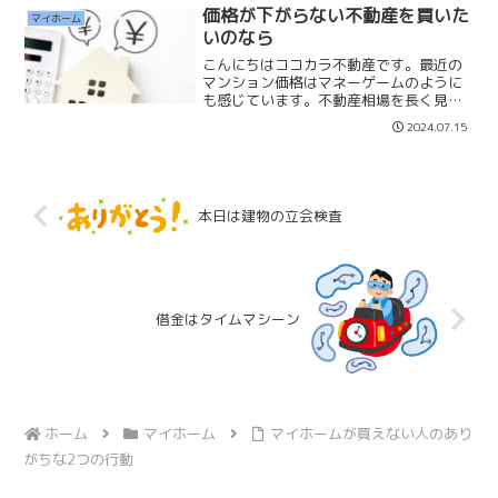
上記のことを考えながら探されていま
価格が下がらない不動産を買いた
マイホーム
す。不動産営業マンに物...
いのなら
こんにちはココカラ不動産です。最近の
マンション価格はマネーゲームのように
も感じています。不動産相場を長く見て
いる私からすれば買いたくないような物
2024.07.15
件は沢山あります。「この築年数で
8,000万円？」「この駅の徒歩15分で
6,000万円？」価値あ...
本日は建物の立会検査
借金はタイムマシーン
ホーム
マイホーム
マイホームが買えない人のあり
がちな2つの行動