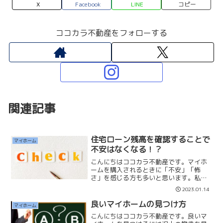
X
Facebook
LINE
コピー
ココカラ不動産をフォローする
関連記事
住宅ローン残高を確認することで
マイホーム
不安はなくなる！？
こんにちはココカラ不動産です。マイホ
ームを購入されるときに「不安」「怖
さ」を感じる方も多いと思います。私は
不安を解消する方法の一つとして「借入
2023.01.14
残高」を確認することが良いと考えてい
ます。マラソンと住宅ローンは同じで
良いマイホームの見つけ方
マイホーム
す。マラソンはコースやゴール...
こんにちはココカラ不動産です。良いマ