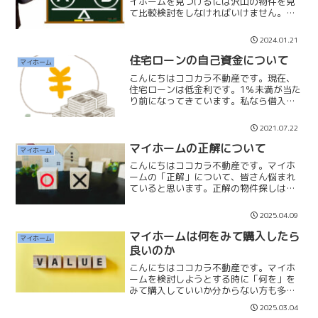
イホームを見つけるには沢山の物件を見
て比較検討をしなければいけません。そ
れは自分の「希望するエリア以外も」
「希望する予算以外も」見学して比較す
2024.01.21
る必要があります。なぜなら「思い込
み」が一番失敗する原因になり...
住宅ローンの自己資金について
マイホーム
こんにちはココカラ不動産です。現在、
住宅ローンは低金利です。1％未満が当た
り前になってきています。私なら借入で
きるなら『自己資金』は入れず全て借入
して購入します。諸経費も借りれるなら
2021.07.22
合わせて借ります。こんなに低金利なら
自己資金として使わず手...
マイホームの正解について
マイホーム
こんにちはココカラ不動産です。マイホ
ームの「正解」について、皆さん悩まれ
ていると思います。正解の物件探しは人
それぞれに違いがあり、10人いれば10通
りの答えがあります。ただ私は、一つだ
2025.04.09
け誰でも共通している正解があると思っ
ています。それは「そ...
マイホームは何をみて購入したら
マイホーム
良いのか
こんにちはココカラ不動産です。マイホ
ームを検討しようとする時に「何を」を
みて購入していいか分からない方も多い
のではないかと思います。✔予算✔通勤距
2025.03.04
離✔駅距離✔間取りなど、ほとんどの方が