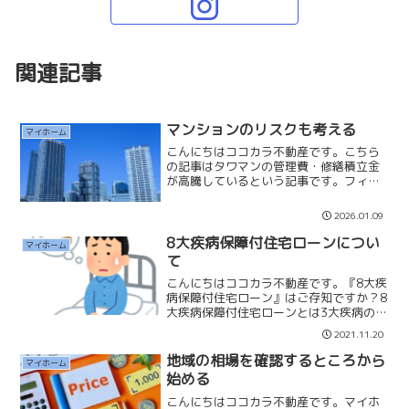
関連記事
マンションのリスクも考える
マイホーム
こんにちはココカラ不動産です。こちら
の記事はタワマンの管理費・修繕積立金
が高騰しているという記事です。フィク
ションなのかノンフィクションなのかは
わかりませんが、今多くのマンションで
2026.01.09
管理費・修繕積立金の改定の話が出てい
ます。なぜ管理費・修繕積...
8大疾病保障付住宅ローンについ
マイホーム
て
こんにちはココカラ不動産です。『8大疾
病保障付住宅ローン』はご存知ですか？8
大疾病保障付住宅ローンとは3大疾病の
『がん』※上皮内ガンを除く『急性心筋
2021.11.20
梗塞』『脳卒中』と５つの重度慢性疾患
『高血圧性疾患』『慢性腎不全』『慢性
地域の相場を確認するところから
マイホーム
膵炎』『糖尿病』『肝...
始める
こんにちはココカラ不動産です。マイホ