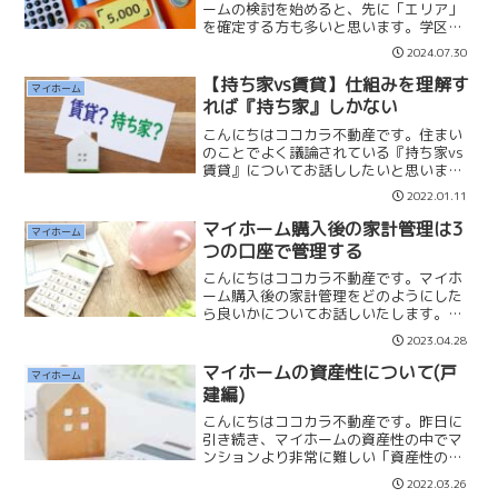
ームの検討を始めると、先に「エリア」
を確定する方も多いと思います。学区や
保育園の問題、どうしても住みたい場所
2024.07.30
があるのなら良いのですが、自由に選べ
る状況でもあるのにエリアを定めてしま
【持ち家vs賃貸】仕組みを理解す
マイホーム
う方もいます。私はエリア...
れば『持ち家』しかない
こんにちはココカラ不動産です。住まい
のことでよく議論されている『持ち家vs
賃貸』についてお話ししたいと思いま
す。私はこの議論がされるのは断片的な
2022.01.11
所を切り取り『損得』を争っているから
終わりがないのだと思っています。そし
マイホーム購入後の家計管理は3
マイホーム
て仕組みやリスクの説明が...
つの口座で管理する
こんにちはココカラ不動産です。マイホ
ーム購入後の家計管理をどのようにした
ら良いかについてお話しいたします。一
つの給与口座で住宅ローンの返済や生活
2023.04.28
費の引き落とし、貯金などを管理してい
ませんか？私は収入、支出、預貯金の口
マイホームの資産性について(戸
マイホーム
座は細かく分けた方が管理...
建編)
こんにちはココカラ不動産です。昨日に
引き続き、マイホームの資産性の中でマ
ンションより非常に難しい「資産性のあ
る戸建の選び方」についてお話ししま
2022.03.26
す。20年後の建物を０と考える戸建の価