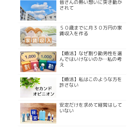
皆さんの熱い想いに突き動か
されて
５０歳までに月３０万円の家
賃収入を作る
【婚活】なぜ割り勘男性を選
んではいけないのか…私の考
え
【婚活】私はこのような方を
許さない
安定だけを求めて経営はして
いない