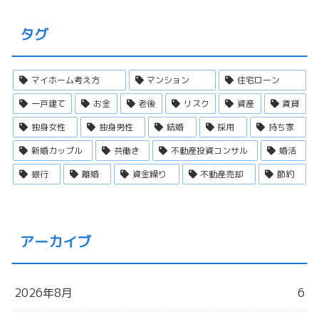
タグ
マイホーム考え方
マンション
住宅ローン
一戸建て
お金
老後
リスク
資産
賃貸
独身女性
独身男性
結婚
採用
持ち家
新婚カップル
共働き
不動産投資コンサル
婚活
銀行
離婚
資金繰り
不動産売却
節約
アーカイブ
2026年8月
6