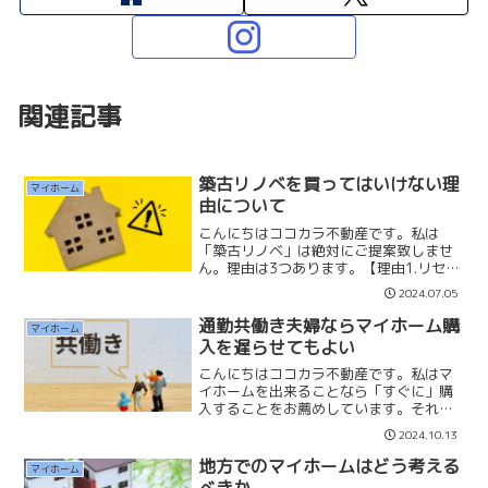
関連記事
築古リノベを買ってはいけない理
マイホーム
由について
こんにちはココカラ不動産です。私は
「築古リノベ」は絶対にご提案致しませ
ん。理由は3つあります。【理由1.リセー
ルが難しい】築40年、50年の築古リノベ
2024.07.05
を購入して、20年後の築60年、70年にな
ったときに売却できるかどうかわからな
通勤共働き夫婦ならマイホーム購
マイホーム
いからです。...
入を遅らせてもよい
こんにちはココカラ不動産です。私はマ
イホームを出来ることなら「すぐに」購
入することをお薦めしています。それは
１日でも早く将来に備えることと、マイ
2024.10.13
ホームの楽しさを早く味わって欲しいと
思っているからです。ただ、どうしても
地方でのマイホームはどう考える
マイホーム
難しい場合もあり、その状...