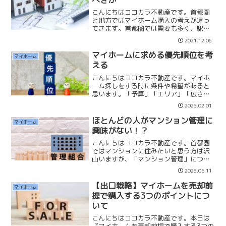
べきか
こんにちはココカラ不動産です。首都圏
と地方ではマイホーム購入の考えが違っ
てきます。首都圏では需要も多く、駅近
などは何年経っても価格が下がらない物
2021.12.06
件もあります。10年後、20年後の相場も
みえます。地方では土地が余っており、
マイホームに求める優先順位を考
マイホーム
分譲会社が土地をドン...
える
こんにちはココカラ不動産です。マイホ
ーム探しをする時に条件や希望があると
思います。「予算」「エリア」「広さ」
「クオリティ」「周辺環境」「駅距離」
2026.02.01
などなど、色々と出てきてしまいます。
ただ、予算を除いて、条件や希望を全て
ほとんどの人がマンション管理に
マイホーム
叶えようとすると、予算は...
興味がない！？
こんにちはココカラ不動産です。首都圏
ではマンションに住みたいと思う方は沢
山いますが、「マンション管理」につい
ては、ほとんどの方が興味、関心がない
2026.05.11
のかもしれません。私の住むマンション
の総戸数は「４９７戸」ありますが、年
【出口戦略】マイホームを売却前
マイホーム
一回行う通常総会に何人の...
提で購入する3つのポイントにつ
いて
こんにちはココカラ不動産です。本日は