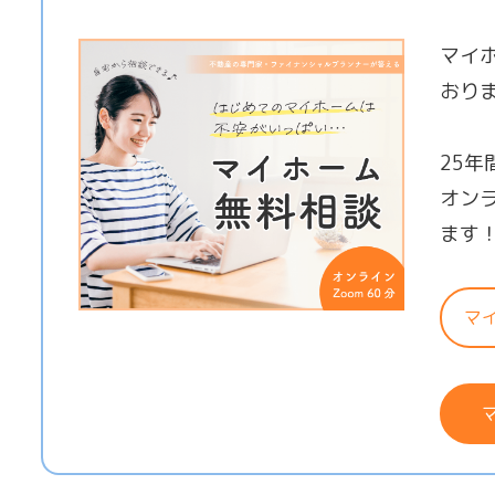
マイ
おり
25
オン
ます
マ