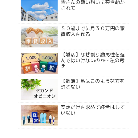
皆さんの熱い想いに突き動か
されて
５０歳までに月３０万円の家
賃収入を作る
【婚活】なぜ割り勘男性を選
んではいけないのか…私の考
え
【婚活】私はこのような方を
許さない
安定だけを求めて経営はして
いない