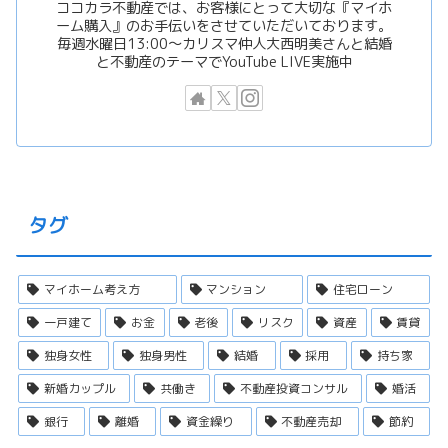
ココカラ不動産では、お客様にとって大切な『マイホ
ーム購入』のお手伝いをさせていただいております。
毎週水曜日13:00〜カリスマ仲人大西明美さんと結婚
と不動産のテーマでYouTube LIVE実施中
タグ
マイホーム考え方
マンション
住宅ローン
一戸建て
お金
老後
リスク
資産
賃貸
独身女性
独身男性
結婚
採用
持ち家
新婚カップル
共働き
不動産投資コンサル
婚活
銀行
離婚
資金繰り
不動産売却
節約