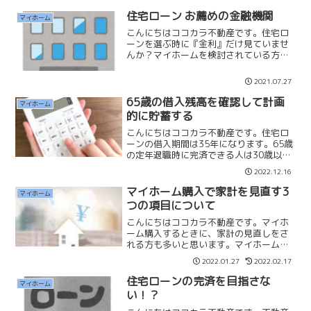
住宅ローン お薦めの金融機関
マイホーム
こんにちはココカラ不動産です。住宅ロ
ーンを選ぶ時に『金利』だけ見ていませ
んか？マイホームを検討されている方に
よって金融機関のお薦めは違います。・
メガバンク・地方銀行・信用金庫・フラ
2021.07.27
ット35金融機関によって借入限度額や融
資対象の属性が大きく違...
65歳の借入残高を確認して計画
マイホーム
的に貯蓄する
こんにちはココカラ不動産です。住宅ロ
ーンの借入期間は35年になります。65歳
の定年退職時に完済できる人は30歳以前
に購入された方です。それ以降に購入さ
2022.12.16
れた方は定年退職時に残債が残ってしま
います。年齢別の残債と65歳で完済する
マイホーム購入で家計を見直す3
マイホーム
ための月々の貯蓄...
つの項目について
こんにちはココカラ不動産です。マイホ
ーム購入するときに、家計の見直しをさ
れる方も多いと思います。マイホーム購
入はお金や老後のことを考える良いきっ
2022.01.27
2022.02.17
かけになると思っています。本日は『マ
イホーム購入で家計を見直す3つの項目』
住宅ローンの完済を目指さな
マイホーム
についてお話しします。...
い！？