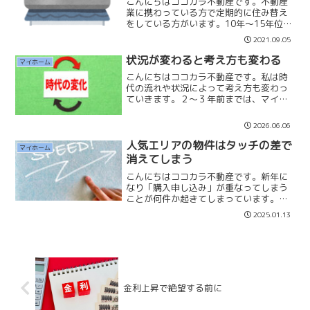
こんにちはココカラ不動産です。不動産
業に携わっている方で定期的に住み替え
をしている方がいます。10年～15年位で
しょうか。私もマイホームを、2度購入し
2021.09.05
ています。『マイホームは一生ものじゃ
ないの？』確かにマンションは50年、60
状況が変わると考え方も変わる
マイホーム
年それ以上住め...
こんにちはココカラ不動産です。私は時
代の流れや状況によって考え方も変わっ
ていきます。２〜３年前までは、マイホ
ームを購入しても１０年〜１５年おきに
住み替えをすることも推奨していまし
2026.06.06
た。それは不動産が高騰していないこと
や金利も低金利でしたので、...
人気エリアの物件はタッチの差で
マイホーム
消えてしまう
こんにちはココカラ不動産です。新年に
なり「購入申し込み」が重なってしまう
ことが何件か起きてしまっています。何
とか売主業者様との交渉で「一番手」を
2025.01.13
勝ち取ることができていますが、とても
痺れる週末を迎えています。 人気エリ
アの物件ともなると週末に...
金利上昇で絶望する前に