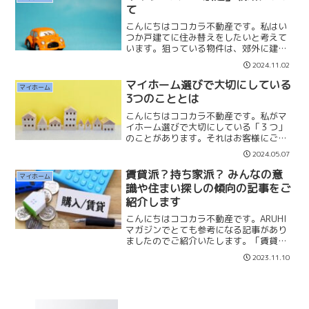
て
こんにちはココカラ不動産です。私はい
つか戸建てに住み替えをしたいと考えて
います。狙っている物件は、郊外に建築
されている大手ハウスメーカー施工のと
2024.11.02
ても大きな中古戸建てで、尚且つ土地も
広い物件です。そのような豪邸を探すと
マイホーム選びで大切にしている
マイホーム
最寄り駅から２０分、３０...
3つのこととは
こんにちはココカラ不動産です。私がマ
イホーム選びで大切にしている「３つ」
のことがあります。それはお客様にご提
案するときにも必ず確認をしていること
2024.05.07
になります。【価値】マイホーム選びで
一番大切だと考えているのは「価値」で
賃貸派？持ち家派？ みんなの意
マイホーム
す。それは一概に「駅近だ...
識や住まい探しの傾向の記事をご
紹介します
こんにちはココカラ不動産です。ARUHI
マガジンでとても参考になる記事があり
ましたのでご紹介いたします。「賃貸
派？持ち家派？ みんなの意識や住まい探
2023.11.10
しの傾向を最新データでチェック」「持
ち家」と「賃貸」について、わかりやす
く解説されています。...