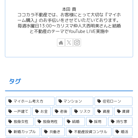
本田 貢
ココカラ不動産では、お客様にとって大切な『マイホ
ーム購入』のお手伝いをさせていただいております。
毎週水曜日13:00〜カリスマ仲人大西明美さんと結婚
と不動産のテーマでYouTube LIVE実施中
タグ
マイホーム考え方
マンション
住宅ローン
一戸建て
お金
老後
リスク
資産
賃貸
独身女性
独身男性
結婚
採用
持ち家
新婚カップル
共働き
不動産投資コンサル
婚活