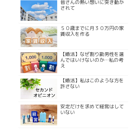
皆さんの熱い想いに突き動か
されて
５０歳までに月３０万円の家
賃収入を作る
【婚活】なぜ割り勘男性を選
んではいけないのか…私の考
え
【婚活】私はこのような方を
許さない
安定だけを求めて経営はして
いない