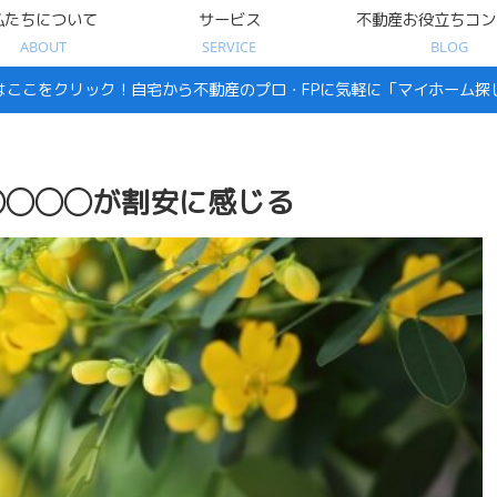
私たちについて
サービス
不動産お役立ちコン
ABOUT
SERVICE
BLOG
はここをクリック！自宅から不動産のプロ・FPに気軽に「マイホーム探
◯◯◯◯が割安に感じる