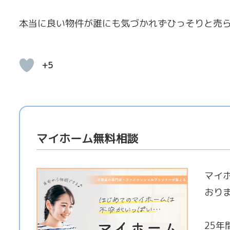
本当に良い物件が誰にも気づかれずひっそりと売
+5
マイホーム無料相談
マイ
おり
25