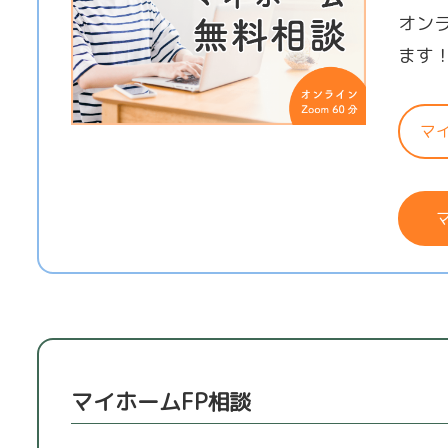
オン
ます
マ
マイホームFP相談