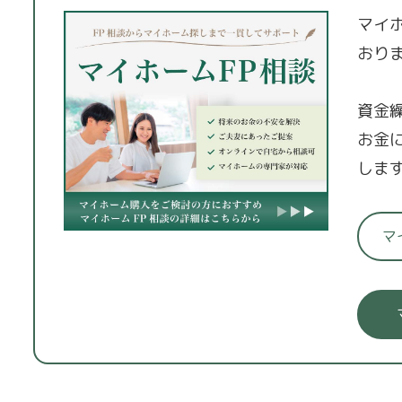
マイ
おり
資金
お金
しま
マ