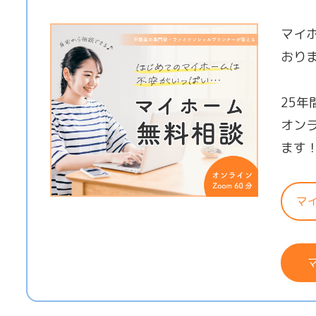
マイ
おり
25
オン
ます
マ