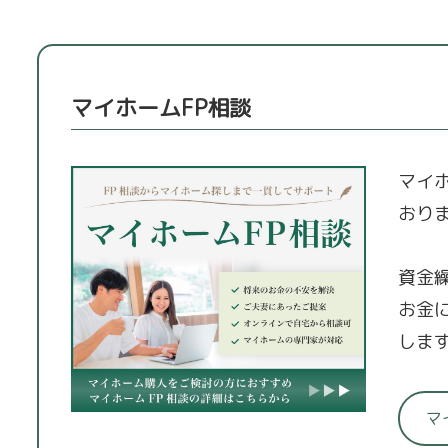
マイホームFP相談
マイ
おり
資金
お金
しま
マ