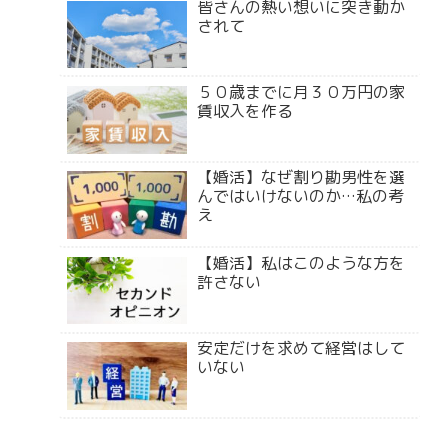
皆さんの熱い想いに突き動か
されて
５０歳までに月３０万円の家
賃収入を作る
【婚活】なぜ割り勘男性を選
んではいけないのか…私の考
え
【婚活】私はこのような方を
許さない
安定だけを求めて経営はして
いない