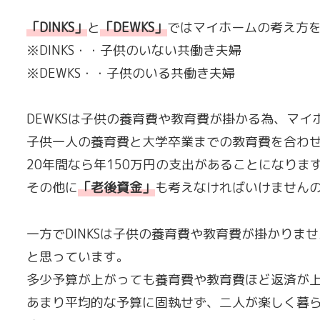
「DINKS
」
と
「
DEWKS
」
ではマイホームの考え方
※DINKS・・子供のいない共働き夫婦
※DEWKS・・子供のいる共働き夫婦
DEWKSは子供の養育費や教育費が掛かる為、マ
子供一人の養育費と大学卒業までの教育費を合わせる
20年間なら年150万円の支出があることになりま
その他に
「
老後資金
」
も考えなければいけません
一方でDINKSは子供の養育費や教育費が掛かり
と思っています。
多少予算が上がっても養育費や教育費ほど返済が
あまり平均的な予算に固執せず、二人が楽しく暮