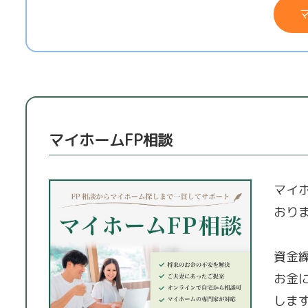
マイホームFP相談
マイ
おり
資金
お金
しま