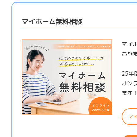
マイホーム無料相談
マイ
おり
25
オン
ます
マ