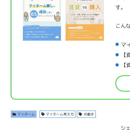
す。
こん
マ
【
【
マイホーム
マイホーム考え方
共働き
シ