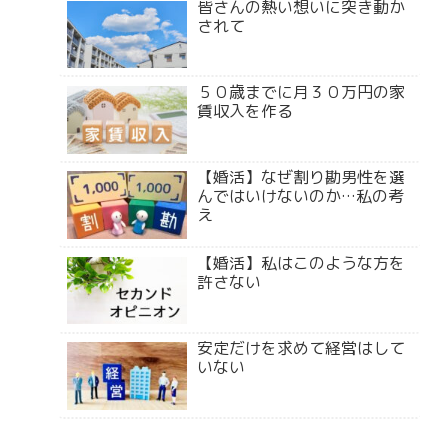
皆さんの熱い想いに突き動か
されて
５０歳までに月３０万円の家
賃収入を作る
【婚活】なぜ割り勘男性を選
んではいけないのか…私の考
え
【婚活】私はこのような方を
許さない
安定だけを求めて経営はして
いない