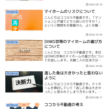
認して購入します。建物の築年数や性能
2022.03.10
も大切かもしれませんが、日々の生活で
ストレスがないことや便利...
マイホームのリスクについて
マイホーム
こんにちはココカラ不動産です。「マン
ションと戸建てどちら良いのですか？」
というご質問をお客様から、よくお聞き
します。マイホーム購入には「二方面」
のリスクがあると思っています。それは
2024.10.18
「物件のリスク」と「生活のリスク」で
す。【物件のリスク】物件...
DINKS世帯のマイホームの選び方
マイホーム
について
こんにちは ココカラ不動産です。本日
はDINKS世帯のマイホームの選び方につい
てお話しします。夫婦二人の生活では子
供の「教育環境」と「部屋数」を考慮し
2022.10.30
なくて良いため、夫婦の「利便性」「快
適性」や「趣味性」の強いマイホーム探
逃した魚は大きかったと思わない
マイホーム
しが出来るようにな...
ように
こんにちはココカラ不動産です。マイホ
ームを検討していて「逃した魚は大きか
った」と思われてしまう方もいます。良
いなと思っていた物件を少し検討してい
2025.08.17
る間に、他の方に購入されてしまった時
に起こってしまいます。そのことを強く
ココカラ不動産の考え
マイホーム
後悔してしまうと無くなっ...