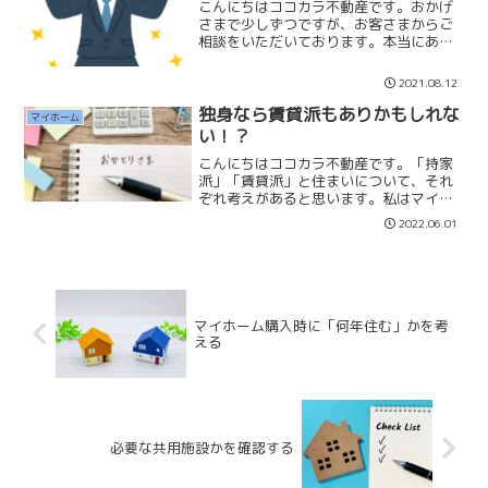
こんにちはココカラ不動産です。おかげ
さまで少しずつですが、お客さまからご
相談をいただいております。本当にあり
がたく感謝しかありません。普通の不動
産業者なら『大量集客』を目指し、そし
2021.08.12
て『営業社員を導入』して売上を伸ばし
ていく考えを持つのでしょ...
独身なら賃貸派もありかもしれな
マイホーム
い！？
こんにちはココカラ不動産です。「持家
派」「賃貸派」と住まいについて、それ
ぞれ考えがあると思います。私はマイホ
ームを推奨していますが賃貸でも良いか
2022.06.01
なと思う状況の方もいらっしゃいます。
賃貸もありの方についてお話しします。
独身50代以上の方定年ま...
マイホーム購入時に「何年住む」かを考
える
必要な共用施設かを確認する