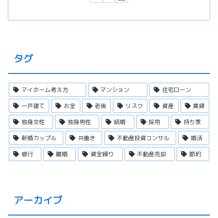
タグ
マイホーム考え方
マンション
住宅ローン
一戸建て
お金
老後
リスク
資産
賃貸
独身女性
独身男性
結婚
採用
持ち家
新婚カップル
共働き
不動産投資コンサル
婚活
銀行
離婚
資金繰り
不動産売却
節約
アーカイブ