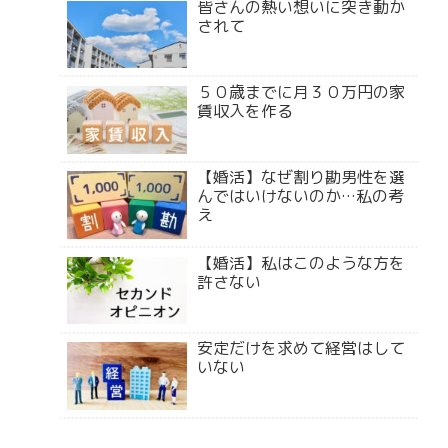
皆さんの熱い想いに突き動か
されて
５０歳までに月３０万円の家
賃収入を作る
【婚活】なぜ割り勘男性を選
んではいけないのか…私の考
え
【婚活】私はこのような方を
許さない
安定だけを求めて経営はして
いない