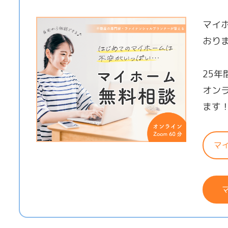
マイ
おり
25
オン
ます
マ