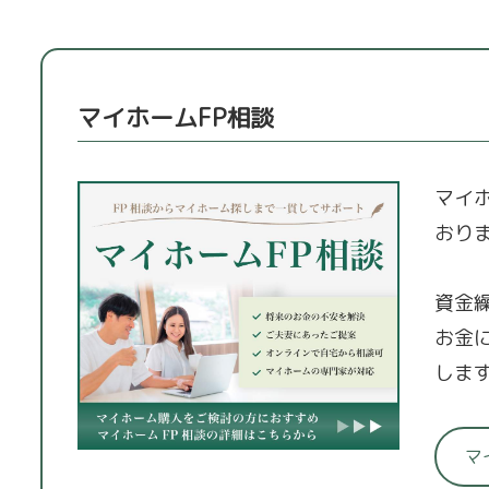
マイホームFP相談
マイ
おり
資金
お金
しま
マ