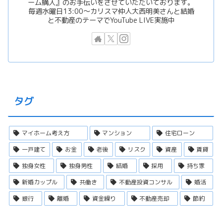
ーム購入』のお手伝いをさせていただいております。
毎週水曜日13:00〜カリスマ仲人大西明美さんと結婚
と不動産のテーマでYouTube LIVE実施中
タグ
マイホーム考え方
マンション
住宅ローン
一戸建て
お金
老後
リスク
資産
賃貸
独身女性
独身男性
結婚
採用
持ち家
新婚カップル
共働き
不動産投資コンサル
婚活
銀行
離婚
資金繰り
不動産売却
節約