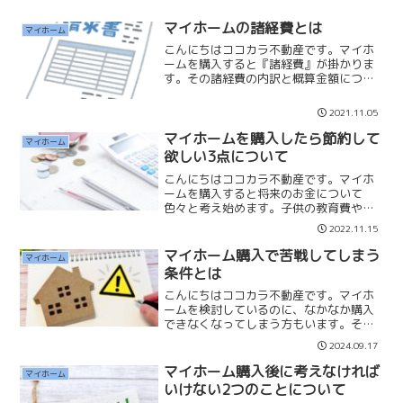
マイホームの諸経費とは
マイホーム
こんにちはココカラ不動産です。マイホ
ームを購入すると『諸経費』が掛かりま
す。その諸経費の内訳と概算金額につい
てお伝えいたします。1.契約印紙代2.登記
費用3.住宅ローン費4.火災保険等5.固定資
2021.11.05
産税等の清算金6.仲介手数料1.契約印紙代
売買...
マイホームを購入したら節約して
マイホーム
欲しい3点について
こんにちはココカラ不動産です。マイホ
ームを購入すると将来のお金について
色々と考え始めます。子供の教育費や老
後の生活など、預貯金は大丈夫なのか？
2022.11.15
と不安に思うこともあります。そして皆
さん家計の見直しをします。私はマイホ
マイホーム購入で苦戦してしまう
マイホーム
ームを購入することで、将来...
条件とは
こんにちはココカラ不動産です。マイホ
ームを検討しているのに、なかなか購入
できなくなってしまう方もいます。その
希望条件が合わず、半年、一年も探し
2024.09.17
て、そして最終的にはあまり良くない物
件を購入してしまいます。その希望条件
マイホーム購入後に考えなければ
マイホーム
とは「エリア」です。「◯◯...
いけない2つのことについて