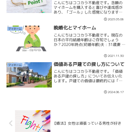
こんにちはココカラ不動産です。念願の
マイホームを購入すると喜びや達成感が
あり、「ゴール」した感覚になります。
住宅ローンは35年返済で家賃並みの返済
2023.05.06
ができるので、良い意味でプレッシャー
なく購入することができます。しかし、
晩婚化とマイホーム
マイホーム
マイホーム購入はゴール...
こんにちはココカラ不動産です。現在の
日本の平均結婚年齢はご存知でしょう
か？2020年時点(初婚年齢)夫 : 31歳妻 :
29.4歳になっています。25年前の1995
年では夫 : 28.5歳妻 : 26.3歳だったそう
2021.11.30
です。25年で3歳平均...
価値ある戸建ての探し方について
マイホーム
こんにちはココカラ不動産です。「価値
ある戸建の探し方」についてお伝えいた
します。戸建ての価値は最終的には「土
地」になります。まずは建物を除いた土
地にどれだけの価値があるかを確認しま
2024.06.17
す。土地には「4つ」の価格があります。
☑公示価格(国土交通省...
【婚活】女性は頑張っている男性が好き