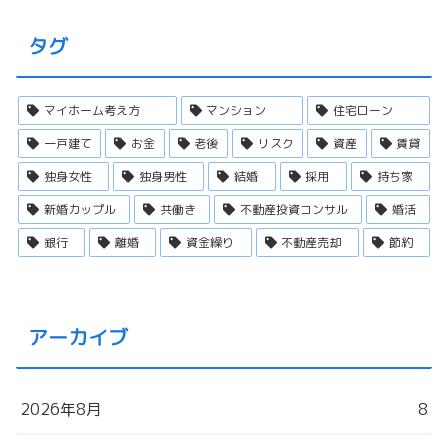
タグ
マイホーム考え方
マンション
住宅ローン
一戸建て
お金
老後
リスク
資産
賃貸
独身女性
独身男性
結婚
採用
持ち家
新婚カップル
共働き
不動産投資コンサル
婚活
銀行
離婚
資金繰り
不動産売却
節約
アーカイブ
2026年8月
8