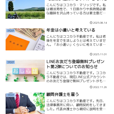
に数万円の貯蓄もし...
こんにちはココカラ・マリッジです。私
は婚活男性で、１日掛かりや長時間必要
な趣味を沢山持っている方は要注意だと
思っています。ツーリング(バイク)、ゴ
ルフ、草野球やフットサル、登山など、
2025.08.14
数時間や隙間時間で出来ない趣味を持っ
ている方には「頻度」を...
年金は小遣いと考えている
ブログ
こんにちはココカラ不動産です。私は老
後を年金で生活しようとは考えていませ
ん。「お小遣い」くらいに考えていま
す。それはどう考えても１５万円前後の
年金では生活することは出来ないからで
2025.11.01
す。また少子高齢化が進んでいけば、年
金額も下がっていくのでしょ...
LINEお友だち登録無料プレゼン
ブログ
ト第2弾についてのお知らせ
こんにちはココカラ不動産です。ココカ
ラ不動産では、現在LINE公式アカウント
のお友だち登録で無料プレゼントがもら
える「マイホーム探しを成功に導く65の
2022.11.26
チェックリスト」がお陰様で大好評で
す！沢山のお友だち登録ありがとうござ
顧問弁護士を雇う
ブログ
います。またLINE...
こんにちはココカラ不動産です。先日、
法律事務所に伺い、顧問契約をしてきま
した。代表弁護士から親切に説明を受け
て、とても分かりやすかったです。これ