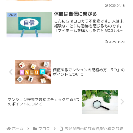
から会社を大きくしていくとトラブルも
2026.04.18
多くなってきます。その時にすぐに相談
できるのはとても心強いで...
体験は自信に繋がる
ブログ
こんにちはココカラ不動産です。人は未
経験なことには恐怖を感じるものです。
「マイホームを購入したことがなけれ
ば、不動産を購入することに恐怖を感じ
ます」「借金をしたことなければ借金に
2025.08.29
恐怖を感じます」「転職をしたことなけ
れば転職に恐怖を感じます」...
価値あるマンションの見極め方「3つ」の
ポイントについて
マンション検索で最初にチェックする3つ
のポイントについて
ホーム
ブログ
お金が自由になる独身VS貧乏な結