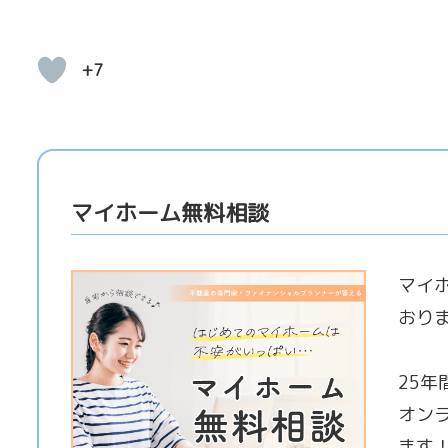
+7
マイホーム無料相談
マイ
おり
25
オン
ます