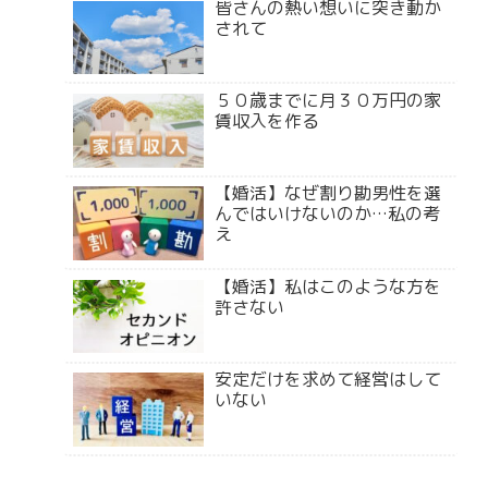
皆さんの熱い想いに突き動か
されて
５０歳までに月３０万円の家
賃収入を作る
【婚活】なぜ割り勘男性を選
んではいけないのか…私の考
え
【婚活】私はこのような方を
許さない
安定だけを求めて経営はして
いない