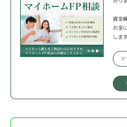
おり
資金
お金
しま
マ