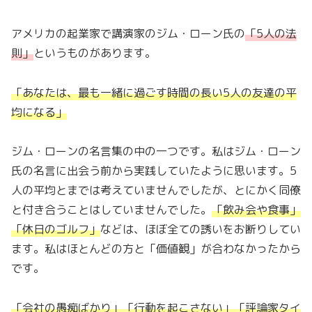
アメリカの起業家で講演家のジム・ローン氏の
「
5人の法
則
」
というものがあります。
「
あなたは、最も一緒に過ごす時間の長い5人の友達の平
均になる
」
ジム・ローンの名言集の中の一つです。私はジム・ローン
氏の名言に出会う前から実践していたように思います。5
人の平均とまでは考えていませんでしたが、とにかく同僚
と付き合うことはしていませんでした。
「
飲み会や食事
」
「
休日のゴルフ
」
などは、ほぼ全ての誘いをお断りしてい
ます。私はほとんどの方と「価値観」が合わなかったから
です。
「
会社の愚痴ばかり
」「
行動を起こさない
」「
評論家タイ