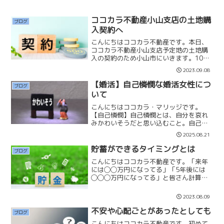
ココカラ不動産小山支店の土地購
ブログ
入契約へ
こんにちはココカラ不動産です。本日、
ココカラ不動産小山支店予定地の土地購
入の契約のため小山市にいきます。10月
末前後には決済が出来て、その後建物を
2023.09.08
作り、宅建免許の変更をして、来年4月5
月にはオープンできるように準備したい
【婚活】自己憐憫な婚活女性につ
ブログ
と思います。栃木県は...
いて
こんにちはココカラ・マリッジです。
【自己憐憫】自己憐憫とは、自分を哀れ
みかわいそうだと思い込むこと。自己憐
憫に陥る人は被害者意識が強く、他人の
2025.08.21
同情を期待する傾向があるため、周囲に
は困った存在と見なされる場合がありま
貯蓄ができるタイミングとは
ブログ
す。自己憐憫の傾向がある方...
こんにちはココカラ不動産です。「来年
には◯◯万円になってる」「5年後には
◯◯◯万円になってる」と皆さん計算さ
れたことはありませんか？ただ、お金は
貯められそうで、中々貯められないもの
2023.08.09
です。私は人生でお金を貯められるタイ
ミングは「3つの時期」し...
不安や心配ごとがあったとしても
ブログ
こんにちはココカラ不動産です。初めて