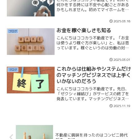
何かをする時には不安や心配ごとがある
かもしれません。初めてマイホームを購
入する時には多かれ少なかれ不安はあり
ます。先日ご案内したお客様で、とても
2025.03.18
物件は気に入っていただいたのてすが、
月々の支払いが少しオーバ...
お金を稼ぐ楽しさも知る
ブログ
こんにちはココカラ不動産です。「お金
は使うより稼ぐ方が楽しい」と、私は思
っています。稼ぐというのは労働の対価
としてもらうのではなく、「自分自身の
看板と責任」で稼ぐことです。それは副
2025.03.01
業として、商売やサービスを始めたり、
収益不動産を購入して家賃...
これからは仕組みやシステムだけ
ブログ
のマッチングビジネスでは上手く
いかないのだろう
こんにちはココカラ不動産です。先日、
「ゼクシィ縁結び」がサービスの終了を
発表しています。マッチングビジネスの
最大手のリクルートを持ってしても婚活
2025.11.19
マッチングでは上手くいかないのだと驚
いています。 少し前もオーネット、ツ
ヴァイなどの情報サービス...
不動産に興味を持ったのはコンビニ時代