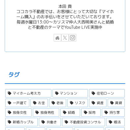
本田 貢
ココカラ不動産では、お客様にとって大切な『マイホ
ーム購入』のお手伝いをさせていただいております。
毎週水曜日13:00〜カリスマ仲人大西明美さんと結婚
と不動産のテーマでYouTube LIVE実施中
タグ
マイホーム考え方
マンション
住宅ローン
一戸建て
お金
老後
リスク
資産
賃貸
独身女性
独身男性
結婚
採用
持ち家
新婚カップル
共働き
不動産投資コンサル
婚活